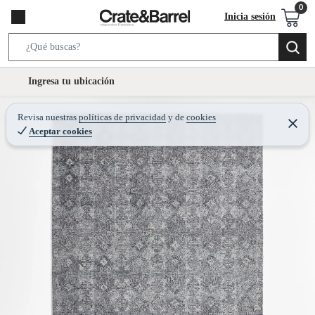
Inicia sesión
S
e
l
Ingresa tu ubicación
a
o
r
c
Revisa nuestras
políticas de privacidad
y
de
cookies
c
C
a
Aceptar cookies
e
h
r
t
r
B
a
i
r
a
o
r
n
-
i
c
o
n