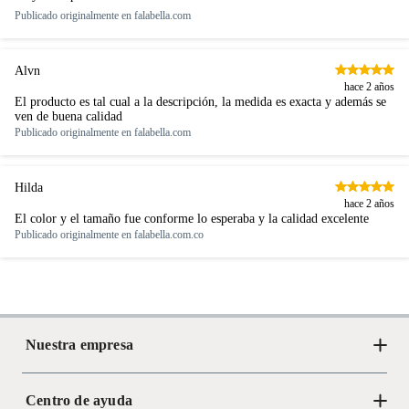
Publicado originalmente en
falabella.com
Tamaño
Grande (De 200x290 a más)
Alvn
hace 2 años
El producto es tal cual a la descripción, la medida es exacta y además se
Antideslizante
No
ven de buena calidad
Publicado originalmente en
falabella.com
Incluye
Alfombra
Hilda
hace 2 años
El color y el tamaño fue conforme lo esperaba y la calidad excelente
Publicado originalmente en
falabella.com.co
Nuestra empresa
Centro de ayuda
Acerca de Crate