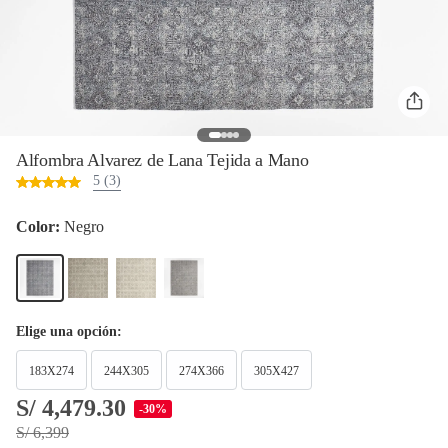
Alfombra Alvarez de Lana Tejida a Mano
5 (3)
Color:
Negro
Elige una opción:
183X274
244X305
274X366
305X427
S/ 4,479.30
-30%
S/ 6,399