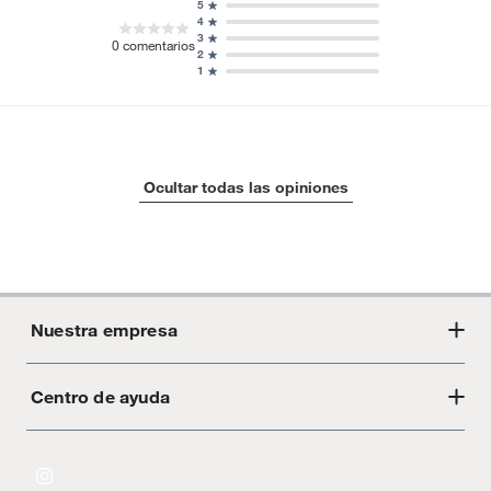
5
4
3
0
comentarios
2
1
Ocultar todas las opiniones
Nuestra empresa
Centro de ayuda
Acerca de Crate
Tiendas
Cambios y devoluciones