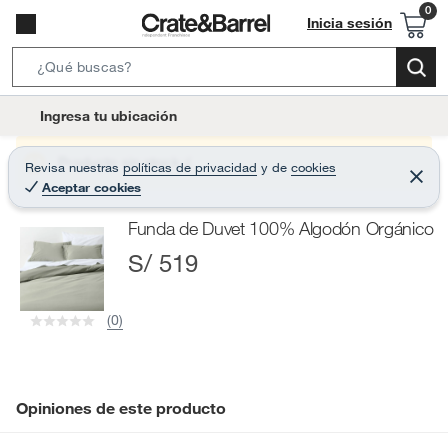
Inicia sesión
S
e
l
Ingresa tu ubicación
a
o
r
c
Producto sin stock :(
Revisa nuestras
políticas de privacidad
y
de
cookies
c
C
a
Aceptar cookies
e
h
r
t
r
B
Funda de Duvet 100% Algodón Orgánico
a
i
r
a
S/ 519
o
r
n
-
(0)
i
c
o
n
Opiniones de este producto