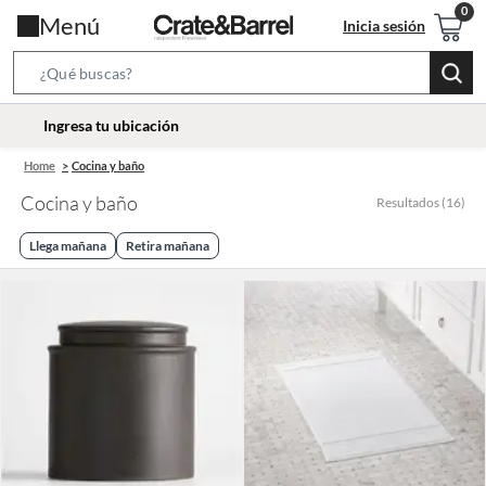
Menú
Inicia sesión
Search
Bar
location-
Ingresa tu ubicación
icon
Home
Cocina y baño
Cocina y baño
Resultados
(
16
)
Llega mañana
Retira mañana