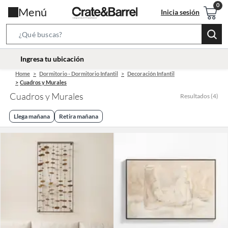
Menú
Inicia sesión
Search
Bar
location-
Ingresa tu ubicación
icon
Home
Dormitorio - Dormitorio Infantil
Decoración Infantil
Cuadros y Murales
Cuadros y Murales
Resultados
(
4
)
Llega mañana
Retira mañana