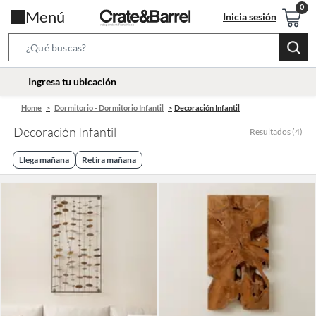
Menú
Inicia sesión
Search
Bar
location-
Ingresa tu ubicación
icon
Home
Dormitorio - Dormitorio Infantil
Decoración Infantil
Decoración Infantil
Resultados
(
4
)
Llega mañana
Retira mañana