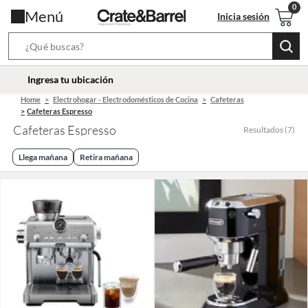
Menú
Inicia sesión
Search
Bar
location-
Ingresa tu ubicación
icon
Home
Electrohogar - Electrodomésticos de Cocina
Cafeteras
Cafeteras Espresso
Cafeteras Espresso
Resultados
(
7
)
Llega mañana
Retira mañana