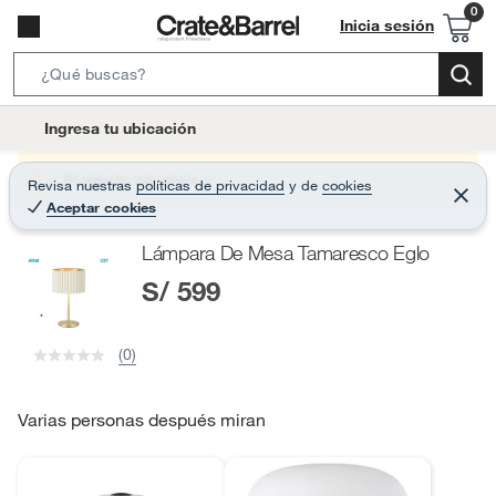
Inicia sesión
S
e
l
Ingresa tu ubicación
a
o
r
c
Producto sin stock :(
Revisa nuestras
políticas de privacidad
y
de
cookies
c
C
a
Aceptar cookies
e
h
r
t
r
B
Lámpara De Mesa Tamaresco Eglo
a
i
r
a
S/ 599
o
r
n
-
(0)
i
c
o
Varias personas después miran
n