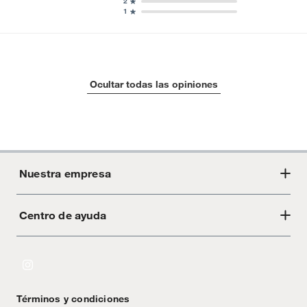
2
1
Ocultar todas las opiniones
Nuestra empresa
Centro de ayuda
Acerca de Crate
Tiendas
Cambios y devoluciones
Libro de Reclamaciones
Términos y condiciones