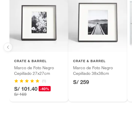
Baterías de auto.
Ancho
31cm
Motocicletas y bicicletas motorizadas.
Licores y cigarros electrónicos.
Alto
26cm
Capacidad de fotos
1
CRATE & BARREL
CRATE & BARREL
Marco de Foto Negro
Marco de Foto Negro
Cepillado 27x27cm
Cepillado 38x38cm
(1)
S/ 259
S/ 101.40
-40%
S/ 169