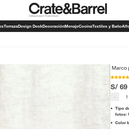
es
Terraza
Design Desk
Decoración
Menaje
Cocina
Textiles y Baño
Alf
Marco 
S/ 69
−
Tipo d
fotos
:
Color 