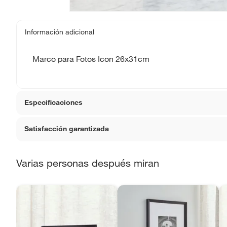
Información adicional
Marco para Fotos Icon 26x31cm
Especificaciones
Satisfacción garantizada
Detalle de la garantía
La gara
devoluc
La mayoría de los productos tienen
30 días desde que 
Varias personas después miran
Sin embargo, tenemos categorías que cuentan con plazos
Condicion del producto
Nuevo
que no se pueden devolver ni cambiar. Conoce cuáles 
Productos vendidos por
Falabella, Tottus y otros vend
Color básico
Negro
48 horas: cemento, mezclas de hormigón, morteros, yeso y ot
7 días: colchones y productos de combustión.