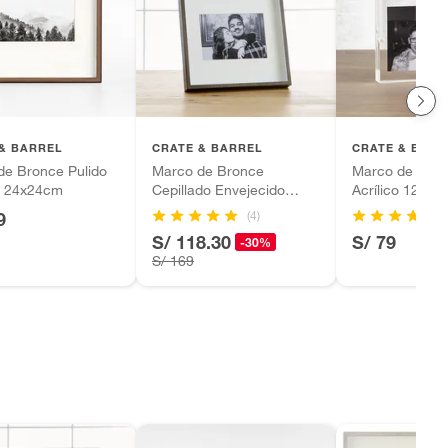
& BARREL
CRATE & BARREL
CRATE & BARR
de Bronce Pulido
Marco de Bronce
Marco de Foto
e 24x24cm
Cepillado Envejecido
Acrílico 12x1
27x27cm
(4)
9
S/ 118.30
S/ 79
-30%
S/ 169