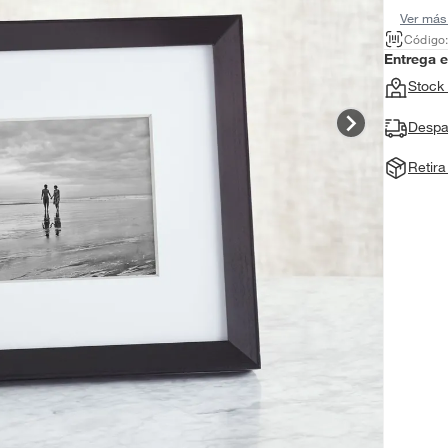
Ver más
Código
Entrega 
Stock 
Despa
Retir