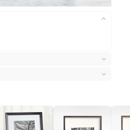
ntía se ajusta a nuestras políticas de cambios y
iones.
los recibes para hacer una devolución.
 diferentes, otras con restricciones y algunas
son:
edores tienen:
ros productos para asfalto, hormigón, albañilería.