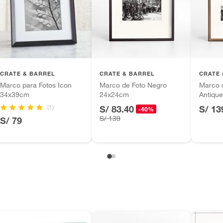
a
tros productos para asfalto.
ésticos, tecnología, línea blanca, colchones, muebles,
inión
m
CRATE & BARREL
CRATE & BARREL
CRATE 
Marco para Fotos Icon
Marco de Foto Negro
Marco 
34x39cm
24x24cm
Antiqu
(1)
S/ 83.40
S/ 13
-40%
, suplementos alimenticios, vitaminas.
S/ 139
S/ 79
de foto
as de baño con señales de uso, sin empaques, etiquetas o
gular