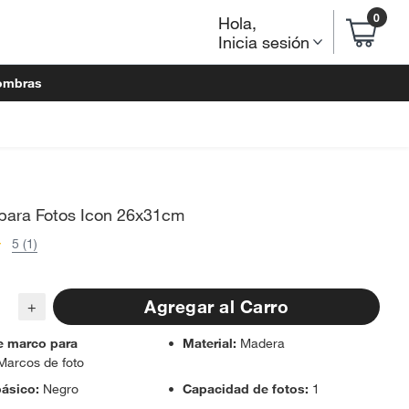
0
Hola
,
Inicia sesión
ombras
para Fotos Icon 26x31cm
5 (1)
Agregar al Carro
+
e marco para
Material
:
Madera
Marcos de foto
básico
:
Negro
Capacidad de fotos
:
1