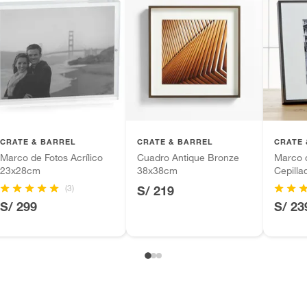
CRATE & BARREL
CRATE & BARREL
CRATE 
Marco de Fotos Acrílico
Cuadro Antique Bronze
Marco 
23x28cm
38x38cm
Cepilla
38x38
(3)
S/ 219
S/ 299
S/ 23