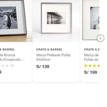
& BARREL
CRATE & BARREL
CRATE & BARR
de Bronce
Marco Plateado Pulido
Marco de Pare
do Envejecido
24x24cm
Pulida de 38x
cm
(2)
(6
S/ 139
9
S/ 199