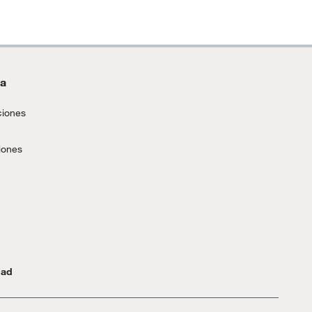
da
ciones
iones
dad