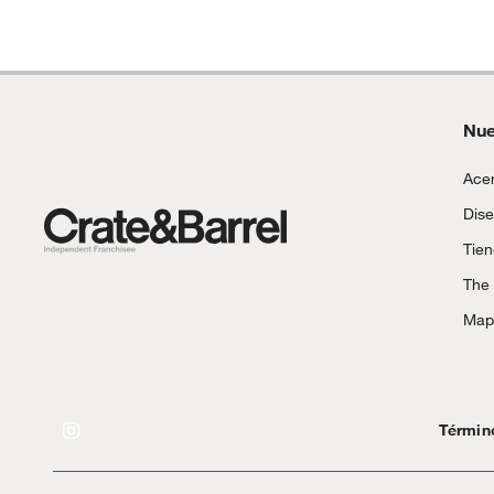
Nue
Acer
Dise
Tie
The
Mapa
Términ