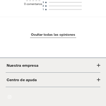
3
0
comentarios
2
1
Ocultar todas las opiniones
Nuestra empresa
Centro de ayuda
Acerca de Crate
Tiendas
Cambios y devoluciones
Libro de Reclamaciones