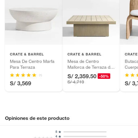
CRATE & BARREL
CRATE & BARREL
CRATE
Mesa De Centro Marfa
Mesa de Centro
Butac
Para Terraza
Mallorca de Terraza de
Cuerp
Madera
S/ 2,359.50
(1)
-50%
S/ 4,719
S/ 3,569
S/ 3
Opiniones de este producto
5
4