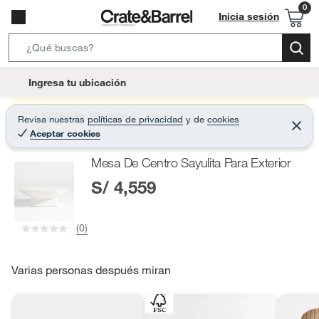
Inicia sesión
S
e
l
Ingresa tu ubicación
a
o
r
c
Producto sin stock :(
Revisa nuestras
políticas de privacidad
y
de
cookies
c
C
a
Aceptar cookies
e
h
r
t
r
B
Mesa De Centro Sayulita Para Exterior
a
i
r
a
S/ 4,559
o
r
n
-
(0)
i
c
o
Varias personas después miran
n