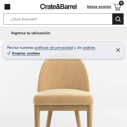
Inicia sesión
S
e
l
Ingresa tu ubicación
a
o
r
c
Revisa nuestras
políticas de privacidad
y
de
cookies
c
C
a
Aceptar cookies
e
h
r
t
r
B
a
i
r
a
o
r
n
-
i
c
o
n