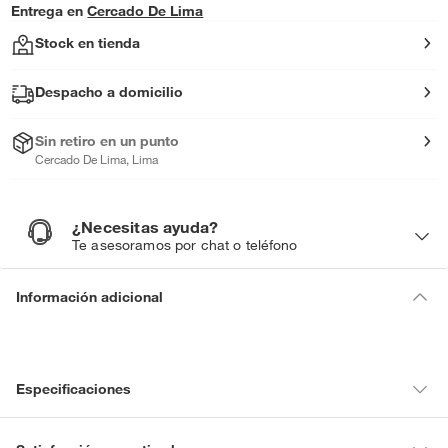
Entrega en
Cercado De Lima
Stock en tienda
Despacho a domicilio
Sin retiro en un punto
Cercado De Lima, Lima
¿Necesitas ayuda?
¿
N
Te asesoramos por chat o teléfono
e
c
e
s
i
Información adicional
t
a
s
a
y
u
d
a
?
Especificaciones