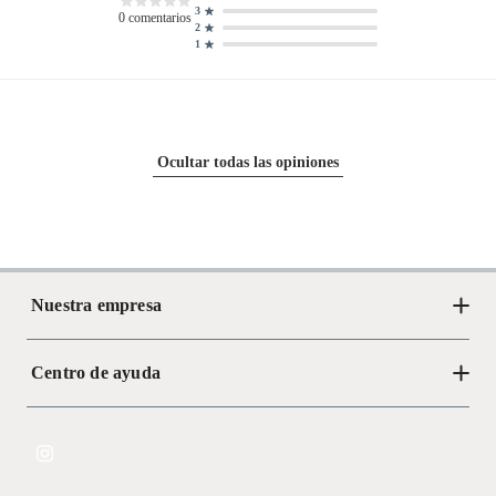
3
0
comentarios
2
1
Ocultar todas las opiniones
Nuestra empresa
Centro de ayuda
Acerca de Crate
Tiendas
Cambios y devoluciones
Libro de Reclamaciones