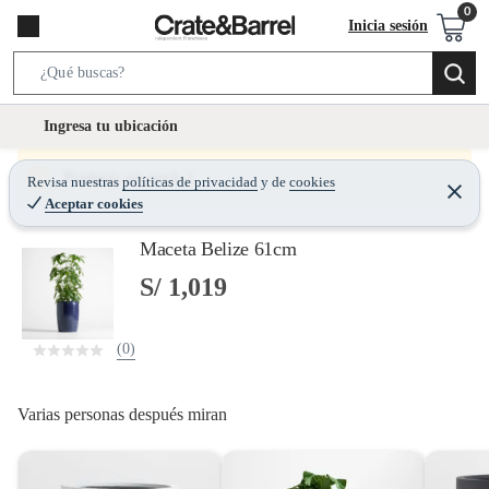
Inicia sesión
S
e
l
Ingresa tu ubicación
a
o
r
c
Producto sin stock :(
Revisa nuestras
políticas de privacidad
y
de
cookies
c
C
a
Aceptar cookies
e
h
r
t
r
B
Maceta Belize 61cm
a
i
r
a
o
S/ 1,019
r
n
-
(0)
i
c
o
Varias personas después miran
n