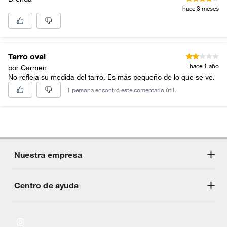
hace 3 meses
Tarro oval
hace 1 año
por Carmen
No refleja su medida del tarro. Es más pequeño de lo que se ve.
1 persona encontró este comentario útil.
Nuestra empresa
Centro de ayuda
Acerca de Crate
Tiendas
Cambios y devoluciones