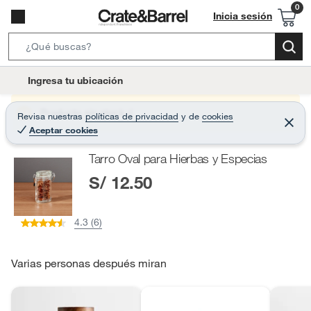
Inicia sesión
S
e
l
Ingresa tu ubicación
a
o
r
c
Producto sin stock :(
Revisa nuestras
políticas de privacidad
y
de
cookies
c
C
a
Aceptar cookies
e
h
r
t
r
B
Tarro Oval para Hierbas y Especias
a
i
r
a
S/ 12.50
o
r
n
-
4.3 (6)
i
c
o
Varias personas después miran
n