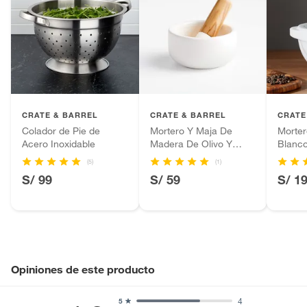
CRATE & BARREL
CRATE & BARREL
CRATE
Colador de Pie de
Mortero Y Maja De
Morte
Acero Inoxidable
Madera De Olivo Y
Blanco
Cerámica
(5)
(1)
S/ 99
S/ 59
S/ 1
Opiniones de este producto
4
5