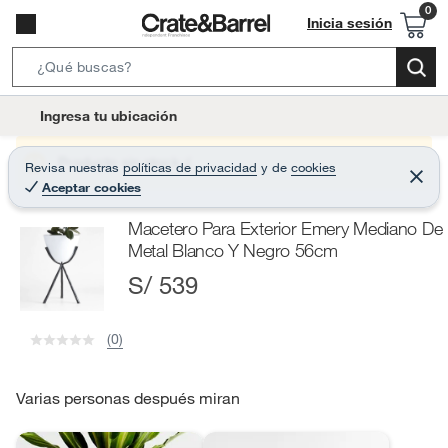
Inicia sesión
S
e
l
Ingresa tu ubicación
a
o
r
c
Producto sin stock :(
Revisa nuestras
políticas de privacidad
y
de
cookies
c
C
a
Aceptar cookies
e
h
r
t
r
B
Macetero Para Exterior Emery Mediano De
a
i
r
a
Metal Blanco Y Negro 56cm
o
r
S/ 539
n
-
i
(0)
c
o
Varias personas después miran
n