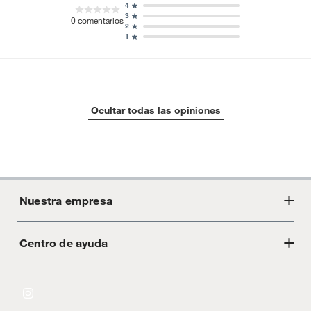
4
3
0
comentarios
2
1
Ocultar todas las opiniones
Nuestra empresa
Centro de ayuda
Acerca de Crate
Tiendas
Cambios y devoluciones