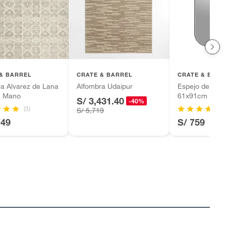
& BARREL
CRATE & BARREL
CRATE & BARR
a Alvarez de Lana
Alfombra Udaipur
Espejo de Par
a Mano
61x91cm
S/ 3,431.40
-40%
(3)
S/ 5,719
749
S/ 759