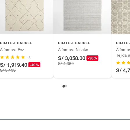
ket
tros productos para asfalto.
ésticos, tecnología, línea blanca, colchones, muebles,
inión
ro
CRATE & BARREL
CRATE & BARREL
CRATE 
Alfombra Fez
Alfombra Niseko
Alfombr
Tejida 
(1)
S/ 3,058.30
-30%
o
S/ 4,369
S/ 1,919.40
-40%
, suplementos alimenticios, vitaminas.
S/ 4,
S/ 3,199
as decorativas
as de baño con señales de uso, sin empaques, etiquetas o
ca
 305cm