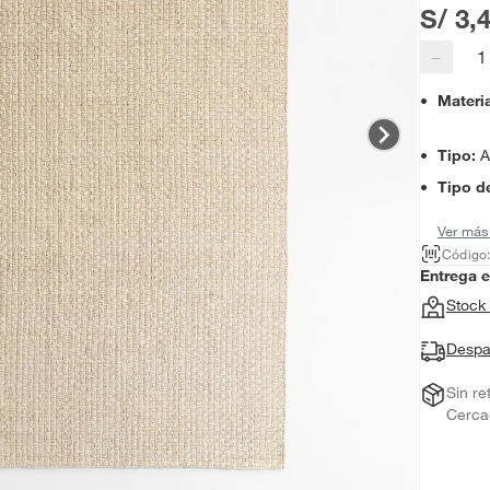
S/ 3,
−
Materi
Tipo
:
A
Tipo de
Ver más
Código
Entrega 
Stock 
Despa
Sin re
Cerca