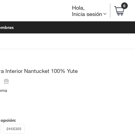
0
Hola
,
Inicia sesión
ombras
ra Interior Nantucket 100% Yute
(0)
ema
 opción:
244X305