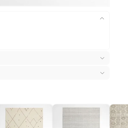
ntía se ajusta a nuestras políticas de cambios y
iones.
los recibes para hacer una devolución.
 diferentes, otras con restricciones y algunas
son:
edores tienen:
ros productos para asfalto, hormigón, albañilería.