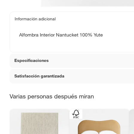
Información adicional
Alfombra Interior Nantucket 100% Yute
Especificaciones
Satisfacción garantizada
Detalle de la garantía
La gara
devoluc
La mayoría de los productos tienen
30 días desde que 
Varias personas después miran
Sin embargo, tenemos categorías que cuentan con plazos
Condicion del producto
Nuevo
que no se pueden devolver ni cambiar. Conoce cuáles 
Productos vendidos por
Falabella, Tottus y otros vend
Material
Yute
48 horas: cemento, mezclas de hormigón, morteros, yeso y ot
7 días: colchones y productos de combustión.