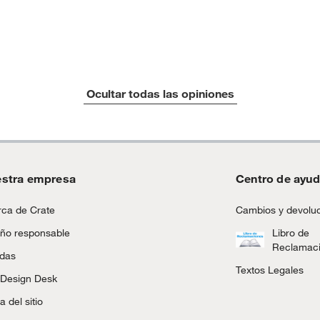
tar
a
Ocultar todas las opiniones
ca
 (De 200x290 a más)
stra empresa
Centro de ayu
ca de Crate
Cambios y devolu
ño responsable
Libro de
ra
Reclamac
ndas
Textos Legales
 Design Desk
 del sitio