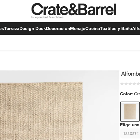
es
Terraza
Design Desk
Decoración
Menaje
Cocina
Textiles y Baño
Alf
Alfomb
Color:
Cr
Elige una
183X274