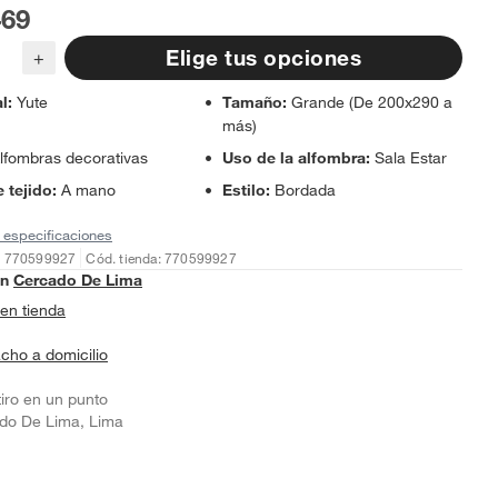
469
Elige tus opciones
+
al
:
Yute
Tamaño
:
Grande (De 200x290 a
más)
lfombras decorativas
Uso de la alfombra
:
Sala Estar
 tejido
:
A mano
Estilo
:
Bordada
 especificaciones
: 770599927
Cód. tienda: 770599927
en
Cercado De Lima
en tienda
cho a domicilio
tiro en un punto
do De Lima, Lima