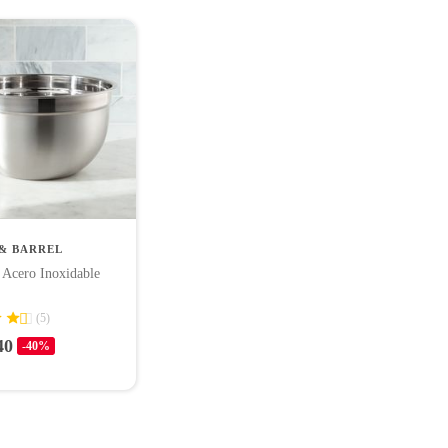
& BARREL
 Acero Inoxidable
(5)
40
-40%