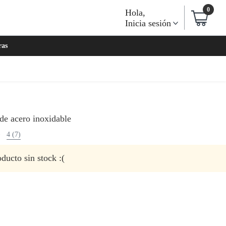
0
Hola
,
Inicia sesión
ras
 de acero inoxidable
4 (7)
ducto sin stock :(