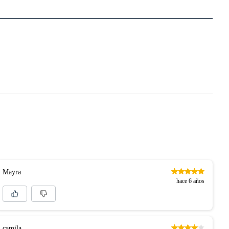
Mayra
hace 6 años
camila