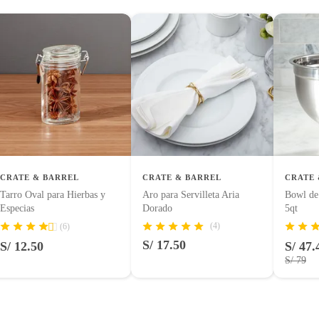
 tienen:
uctos para asfalto, hormigón, albañilería.
a lavavajillas,Duradero
uctos para asfalto.
logía, línea blanca, colchones, muebles, bicicletas y máquinas.
chinos
CRATE & BARREL
CRATE & BARREL
CRATE 
Tarro Oval para Hierbas y
Aro para Servilleta Aria
Bowl de
Especias
Dorado
5qt
entos alimenticios, vitaminas.
(4)
(6)
S/ 17.50
S/ 12.50
S/ 47.
con señales de uso, sin empaques, etiquetas o sellos.
S/ 79