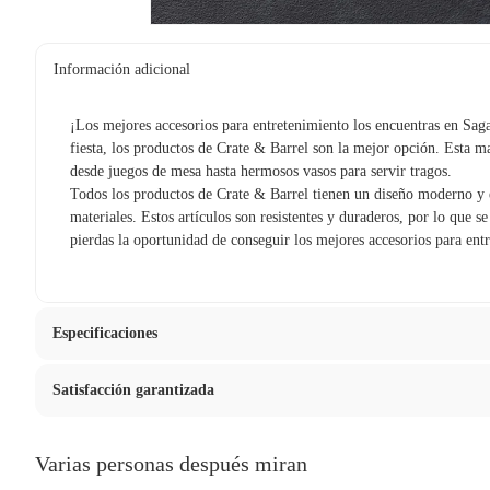
Información adicional
¡Los mejores accesorios para entretenimiento los encuentras en Saga 
fiesta, los productos de Crate & Barrel son la mejor opción. Esta m
desde juegos de mesa hasta hermosos vasos para servir tragos.
Todos los productos de Crate & Barrel tienen un diseño moderno y 
materiales. Estos artículos son resistentes y duraderos, por lo que s
pierdas la oportunidad de conseguir los mejores accesorios para ent
Especificaciones
Satisfacción garantizada
Material
Acero i
La mayoría de los productos tienen
30 días desde que los rec
Varias personas después miran
Modelo
610654
Sin embargo, tenemos categorías que cuentan con plazos diferen