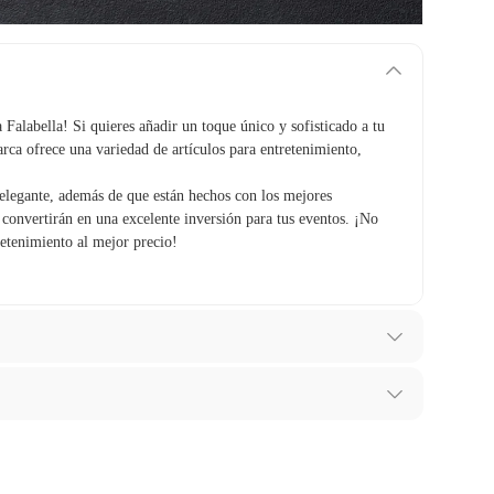
Falabella! Si quieres añadir un toque único y sofisticado a tu
arca ofrece una variedad de artículos para entretenimiento,
elegante, además de que están hechos con los mejores
e convertirán en una excelente inversión para tus eventos. ¡No
retenimiento al mejor precio!
noxidable
ibes para hacer una devolución.
tes, otras con restricciones y algunas que no se pueden