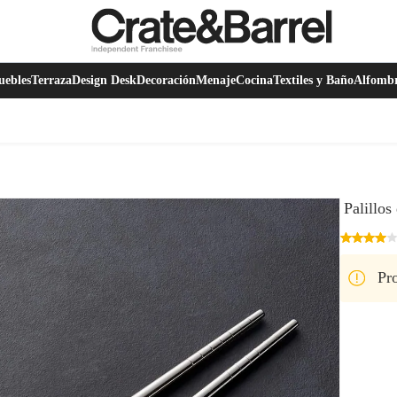
ebles
Terraza
Design Desk
Decoración
Menaje
Cocina
Textiles y Baño
Alfomb
Palillos
Pro