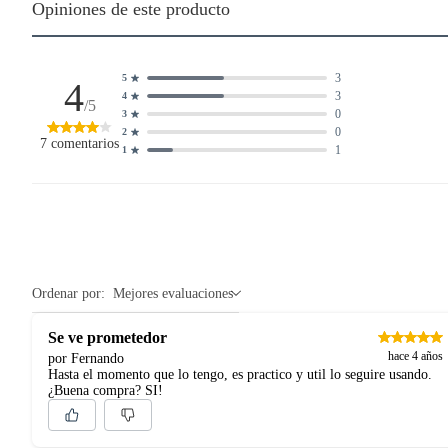
Opiniones de este producto
Plantas.
Productos que hayan sido previamente instalados.
Baterías de auto.
3
5
4
Motocicletas y bicicletas motorizadas.
3
4
/5
0
3
Licores y cigarros electrónicos.
0
2
7
comentarios
1
1
Ordenar por:
Mejores evaluaciones
Se ve prometedor
hace 4 años
por Fernando
Hasta el momento que lo tengo, es practico y util lo seguire usando.
¿Buena compra? SI!