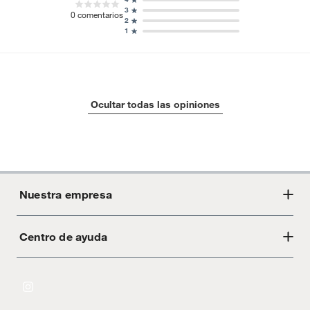
3
0
comentarios
2
1
Ocultar todas las opiniones
Nuestra empresa
Centro de ayuda
Acerca de Crate
Tiendas
Cambios y devoluciones
Libro de Reclamaciones