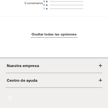
3
0
comentarios
2
1
Ocultar todas las opiniones
Nuestra empresa
Centro de ayuda
Acerca de Crate
Tiendas
Cambios y devoluciones
Libro de Reclamaciones