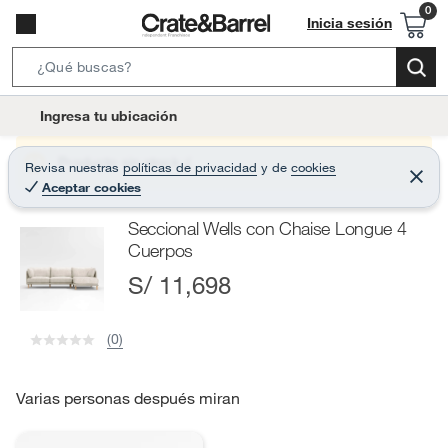
Inicia sesión
S
e
l
Ingresa tu ubicación
a
o
r
c
Producto sin stock :(
Revisa nuestras
políticas de privacidad
y
de
cookies
c
C
a
Aceptar cookies
e
h
r
t
r
B
Seccional Wells con Chaise Longue 4
a
i
r
a
Cuerpos
o
r
S/ 11,698
n
-
i
(0)
c
o
Varias personas después miran
n