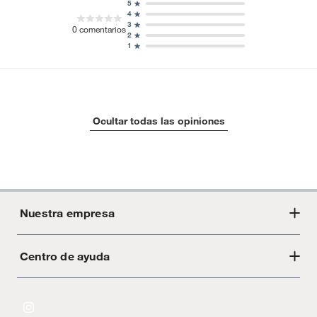
5
4
3
0
comentarios
2
1
Ocultar todas las opiniones
Nuestra empresa
Centro de ayuda
Acerca de Crate
Tiendas
Cambios y devoluciones