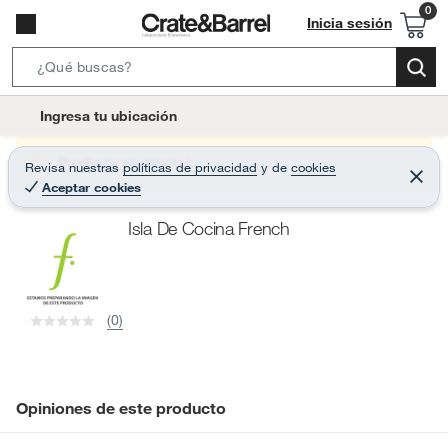
Inicia sesión
S
e
l
Ingresa tu ubicación
a
o
r
c
Producto sin stock :(
Revisa nuestras
políticas de privacidad
y
de
cookies
c
C
a
Aceptar cookies
e
h
r
t
r
B
Isla De Cocina French
a
i
r
a
o
r
n
-
(0)
i
c
o
n
Opiniones de este producto