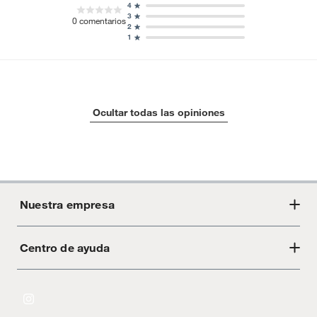
4
3
0
comentarios
2
1
Ocultar todas las opiniones
Nuestra empresa
Centro de ayuda
Acerca de Crate
Tiendas
Cambios y devoluciones