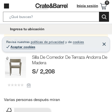
Inicia sesión
S
e
l
Ingresa tu ubicación
a
o
r
c
Producto sin stock :(
Revisa nuestras
políticas de privacidad
y
de
cookies
c
C
a
Aceptar cookies
e
h
r
t
r
B
Silla De Comedor De Terraza Andorra De
a
i
r
a
Madera
o
r
S/ 2,208
n
-
i
(0)
c
o
Varias personas después miran
n