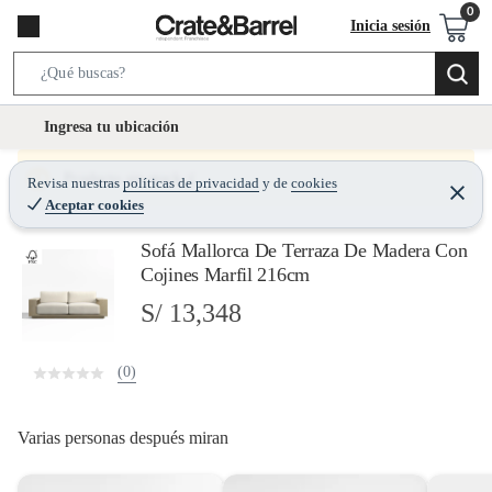
Inicia sesión
S
e
l
Ingresa tu ubicación
a
o
r
c
Producto sin stock :(
Revisa nuestras
políticas de privacidad
y
de
cookies
c
C
a
Aceptar cookies
e
h
r
t
r
B
Sofá Mallorca De Terraza De Madera Con
a
i
r
a
Cojines Marfil 216cm
o
r
S/ 13,348
n
-
i
(0)
c
o
Varias personas después miran
n