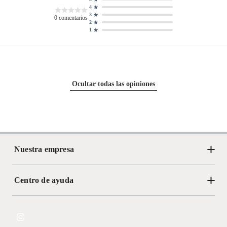
4
3
0
comentarios
2
1
Ocultar todas las opiniones
Nuestra empresa
Centro de ayuda
Acerca de Crate
Tiendas
Cambios y devoluciones