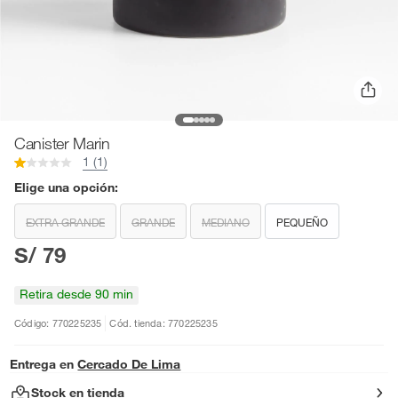
Canister Marin
1 (1)
Elige una opción:
EXTRA GRANDE
GRANDE
MEDIANO
PEQUEÑO
S/ 79
Retira desde 90 min
Código: 770225235
Cód. tienda: 770225235
Entrega en
Cercado De Lima
Stock en tienda