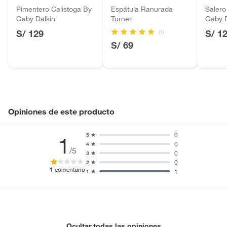
Pimentero Calistoga By
Espátula Ranurada
Salero
Motocicletas y bicicletas motorizadas.
Gaby Dalkin
Turner
Gaby D
Licores y cigarros electrónicos.
S/ 129
S/ 1
(1)
S/ 69
Opiniones de este producto
0
5
1
0
4
/5
0
3
0
2
1
comentario
1
1
Ocultar todas las opiniones