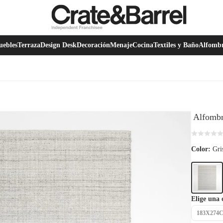
ebles
Terraza
Design Desk
Decoración
Menaje
Cocina
Textiles y Baño
Alfomb
Alfombr
Color:
Gri
Elige una 
183X274