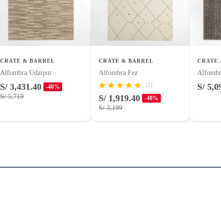
r
uctos para asfalto.
logía, línea blanca, colchones, muebles, bicicletas y máquinas.
 (Entre 160x230cm - 200x290cm)
CRATE & BARREL
CRATE & BARREL
CRATE 
Alfombra Udaipur
Alfombra Fez
Alfombr
as decorativas
(1)
S/ 3,431.40
S/ 5,0
-40%
entos alimenticios, vitaminas.
S/ 5,719
S/ 1,919.40
-40%
S/ 3,199
ar
con señales de uso, sin empaques, etiquetas o sellos.
tía se ajusta a nuestras políticas de cambios y devoluciones.