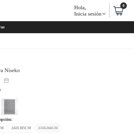
0
Hola
,
Inicia sesión
ras
a Niseko
(0)
s
opción:
CM
244X305CM
274X366CM