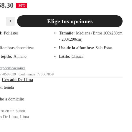
58.30
-30%
Elige tus opciones
+
l
:
Poliéster
Tamaño
:
Mediana (Entre 160x230cm
- 200x290cm)
lfombras decorativas
Uso de la alfombra
:
Sala Estar
 tejido
:
A mano
Estilo
:
Clásica
especificaciones
 770507839
Cód. tienda: 770507839
n
Cercado De Lima
en tienda
ho a domicilio
iro en un punto
o De Lima, Lima