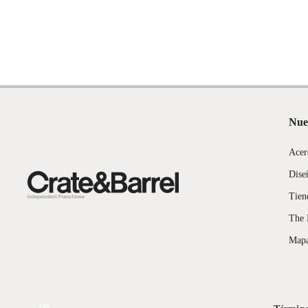
Tipo de tejido
A mano
Ancho
183cm
Largo
274cm
Nue
Antideslizante
No
Acer
Dise
Incluye
Alfomb
Tien
The 
Mapa