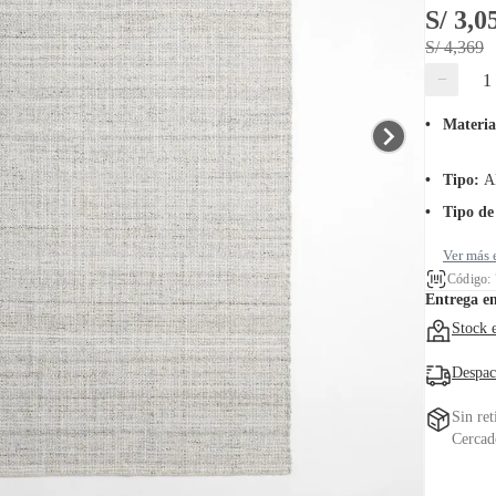
S/ 3,0
S/ 4,369
−
Materia
Tipo
:
A
Tipo de
Ver más 
Código:
Entrega e
Stock 
Despac
Sin ret
Cercad