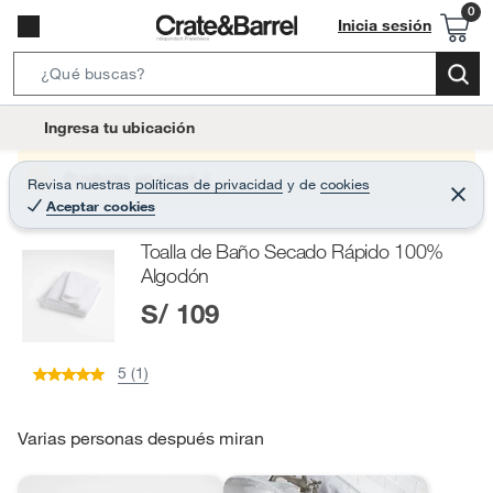
Inicia sesión
S
e
l
Ingresa tu ubicación
a
o
r
c
Producto sin stock :(
Revisa nuestras
políticas de privacidad
y
de
cookies
c
C
a
Aceptar cookies
e
h
r
t
r
B
Toalla de Baño Secado Rápido 100%
a
i
r
a
Algodón
o
r
S/ 109
n
-
i
5 (1)
c
o
Varias personas después miran
n