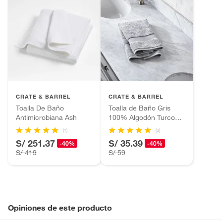
CRATE & BARREL
CRATE & BARREL
Toalla De Baño
Toalla de Baño Gris
Antimicrobiana Ash
100% Algodón Turco
800gr
(1)
(3)
S/ 251.37
S/ 35.39
-40%
-40%
S/ 419
S/ 59
Opiniones de este producto