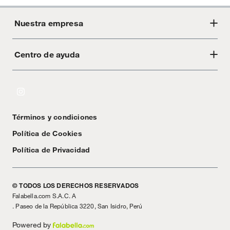
Nuestra empresa
Centro de ayuda
Acerca de Crate
Tiendas
Cambios y devoluciones
Libro de Reclamaciones
Términos y condiciones
Textos Legales
Política de Cookies
Política de Privacidad
© TODOS LOS DERECHOS RESERVADOS
Falabella.com S.A.C. A
. Paseo de la República 3220, San Isidro, Perú
Powered by