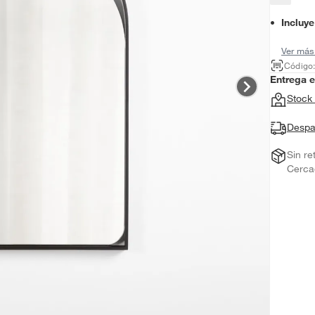
Incluye
Ver más
Código
Entrega 
Stock 
Despa
Sin re
Cerca