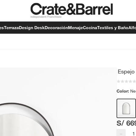
es
Terraza
Design Desk
Decoración
Menaje
Cocina
Textiles y Baño
Alf
Espejo
Color:
Ne
S/ 66
−