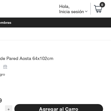
0
Hola
,
Inicia sesión
ombras
 de Pared Aosta 64x102cm
(0)
gro
9
Agregar al Carro
+