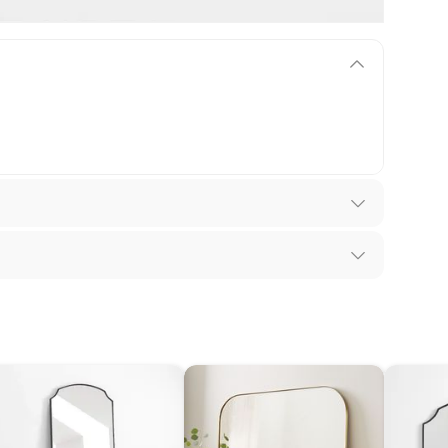
los recibes para hacer una devolución.
 diferentes, otras con restricciones y algunas
son:
edores tienen:
ros productos para asfalto, hormigón, albañilería.