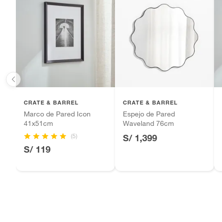
Baterías de auto.
Forma
No apli
Motocicletas y bicicletas motorizadas.
Licores y cigarros electrónicos.
Número de piezas
1
Ancho
64 cm
Alto
102 cm
CRATE & BARREL
CRATE & BARREL
Marco de Pared Icon
Espejo de Pared
41x51cm
Waveland 76cm
Incluye
No apli
(5)
S/ 1,399
S/ 119