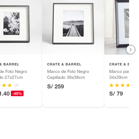
& BARREL
CRATE & BARREL
CRATE & BARR
de Foto Negro
Marco de Foto Negro
Marco para Fot
ado 27x27cm
Cepillado 38x38cm
34x39cm
(1)
S/ 259
1.40
S/ 79
-40%