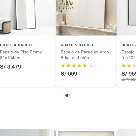
tros productos para asfalto.
ésticos, tecnología, línea blanca, colchones, muebles,
ntía se ajusta a nuestras políticas de cambios y
inión
iones.
CRATE & BARREL
CRATE & BARREL
CRATE 
Espejo de Piso Emmy
Espejo de Pared en Arco
Espejo
81x194cm
Edge de Latón
91x10
(3)
S/ 3,479
, suplementos alimenticios, vitaminas.
S/ 669
S/ 95
S/ 1,59
as de baño con señales de uso, sin empaques, etiquetas o
m