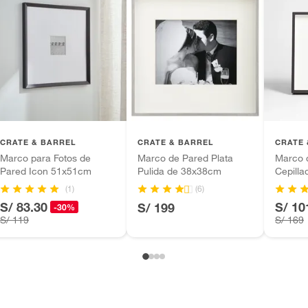
ca
CRATE & BARREL
CRATE & BARREL
CRATE 
Marco para Fotos de
Marco de Pared Plata
Marco 
Pared Icon 51x51cm
Pulida de 38x38cm
Cepill
ca
(1)
(6)
S/ 83.30
S/ 10
S/ 199
-30%
S/ 119
S/ 169