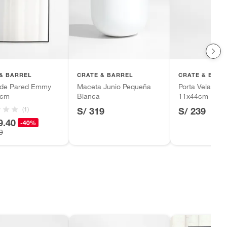
& BARREL
CRATE & BARREL
CRATE & BARR
 de Pared Emmy
Maceta Junio Pequeña
Porta Vela Be
2cm
Blanca
11x44cm
(1)
S/ 319
S/ 239
9.40
-40%
9