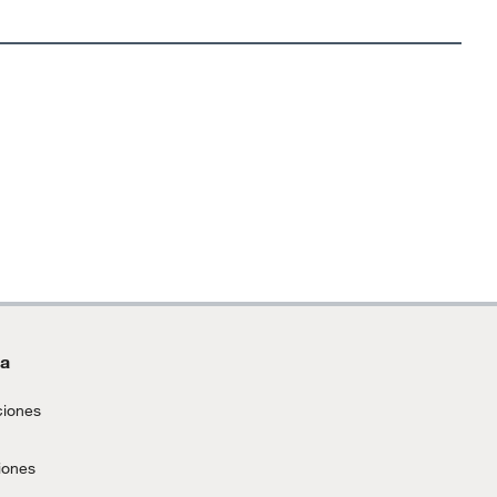
da
ciones
iones