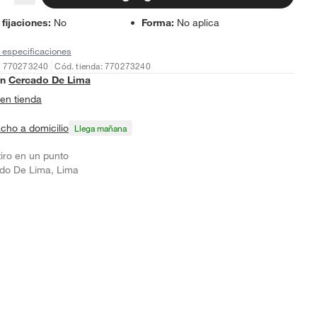
 fijaciones
:
No
Forma
:
No aplica
 especificaciones
: 770273240
Cód. tienda: 770273240
en
Cercado De Lima
en tienda
cho a domicilio
Llega mañana
tiro en un punto
do De Lima, Lima