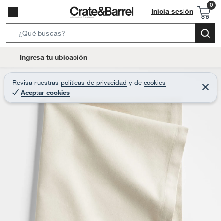
Inicia sesión
S
e
l
Ingresa tu ubicación
a
o
r
c
Revisa nuestras
políticas de privacidad
y
de
cookies
c
C
a
Aceptar cookies
e
h
r
t
r
B
a
i
r
a
o
r
n
-
i
c
o
n