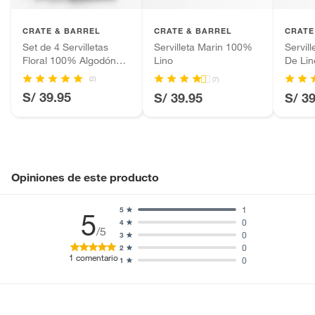
Productos que hayan sido previamente instalados.
CRATE & BARREL
CRATE & BARREL
CRATE
Baterías de auto.
Set de 4 Servilletas
Servilleta Marin 100%
Servil
Motocicletas y bicicletas motorizadas.
Floral 100% Algodón
Lino
De Lin
Licores y cigarros electrónicos.
Orgánico
(2)
(7)
S/ 39.95
S/ 39.95
S/ 3
Opiniones de este producto
1
5
5
0
4
/5
0
3
0
2
1
comentario
0
1