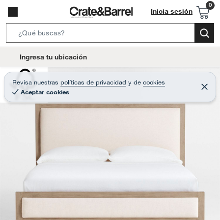
Inicia sesión
S
e
l
Ingresa tu ubicación
a
o
r
c
Revisa nuestras
políticas de privacidad
y
de
cookies
c
C
a
Aceptar cookies
e
h
r
t
r
B
a
i
r
a
o
r
n
-
i
c
o
n