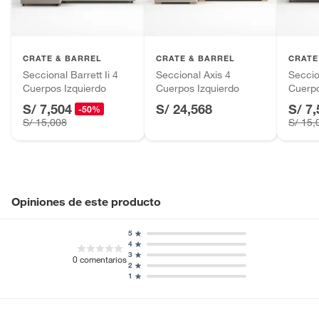
presentarse dificultades en el ingreso, podrían generarse
Pinturas de color a pedido.
Material de las
Madera
costos adicionales por maniobra o traslado. Si desea una
patas
visita de inspección previa a su entrega (al menos 48
Plantas.
horas antes), sin costo adicional, por favor comuníquese
Productos que hayan sido previamente instalados.
CRATE & BARREL
CRATE & BARREL
CRATE
vía WhatsApp al 976374799.
Baterías de auto.
Seccional Barrett Ii 4
Seccional Axis 4
Seccion
Cuerpos Izquierdo
Cuerpos Izquierdo
Cuerp
Motocicletas y bicicletas motorizadas.
S/ 7,504
S/ 24,568
S/ 7,
Licores y cigarros electrónicos.
-50%
S/ 15,008
S/ 15,
Opiniones de este producto
5
4
3
0
comentarios
2
1