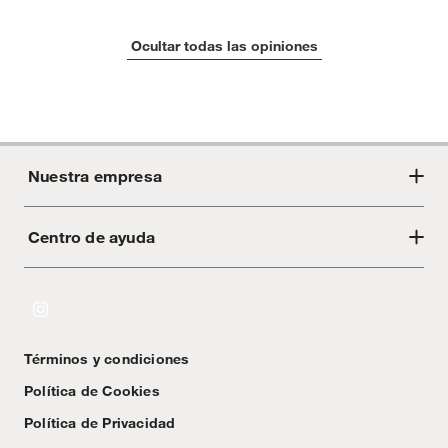
Ocultar todas las opiniones
Nuestra empresa
Centro de ayuda
Acerca de Crate
Tiendas
Cambios y devoluciones
Libro de Reclamaciones
Términos y condiciones
Textos Legales
Política de Cookies
Política de Privacidad