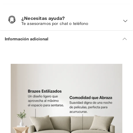
¿Necesitas ayuda?
¿
N
Te asesoramos por chat o teléfono
e
c
e
s
i
Información adicional
t
a
s
a
y
u
d
a
?