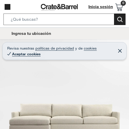
Inicia sesión
S
e
l
Ingresa tu ubicación
a
o
r
c
Revisa nuestras
políticas de privacidad
y
de
cookies
c
C
a
Aceptar cookies
e
h
r
t
r
B
a
i
r
a
o
r
n
-
i
c
o
n