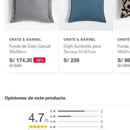
Alimentos, bebidas, fórmulas y leches para bebés.
Productos hechos a medida.
Pinturas de color a pedido.
Plantas.
Productos que hayan sido previamente instalados.
CRATE & BARREL
CRATE & BARREL
CRATE
Baterías de auto.
Funda de Cojín Casual
Cojín Sunbrella para
Funda 
58x58cm
Terraza 51x51cm
38x51
Motocicletas y bicicletas motorizadas.
S/ 174.30
S/ 239
S/ 8
Licores y cigarros electrónicos.
-30%
S/ 249
S/ 289
Opiniones de este producto
2
5
4.7
1
4
/5
0
3
0
2