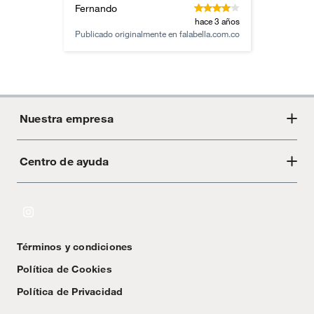
Fernando
hace 3 años
Publicado originalmente en
falabella.com.co
Nuestra empresa
Centro de ayuda
Acerca de Crate
Tiendas
Cambios y devoluciones
Libro de Reclamaciones
Términos y condiciones
Textos Legales
Política de Cookies
Política de Privacidad