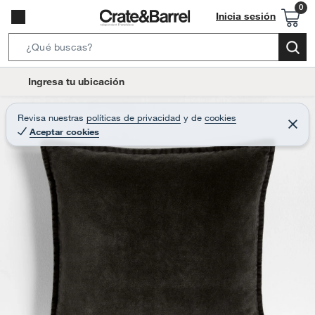
Inicia sesión
S
e
l
Ingresa tu ubicación
a
o
r
c
Revisa nuestras
políticas de privacidad
y
de
cookies
c
C
a
Aceptar cookies
e
h
r
t
r
B
a
i
r
a
o
r
n
-
i
c
o
n