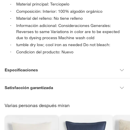
Material principal: Terciopelo
Composición: Interior: 100% algodón orgánico
Material del relleno: No tiene relleno
Información adicional: Consideraciones Generales:
Reverses to same Variations in color are to be expected
due to dyeing process Machine wash cold
tumble dry low; cool iron as needed Do not bleach:
Condicion del producto: Nuevo
Especificaciones
Material del relleno
Sin relleno
Satisfacción garantizada
La mayoría de los productos tienen
30 días desde que los recibes
para hacer una devolución.
Varias personas después miran
Material
Algodón orgánico,Terciopelo
Sin embargo, tenemos categorías que cuentan con plazos diferentes,
otras con restricciones y algunas que no se pueden devolver ni
Modelo
Relaxed
cambiar. Conoce cuáles son: