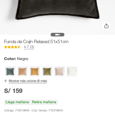
Funda de Cojín Relaxed 51x51cm
4.7 (3)
Color:
Negro
Mostrar más colores (
6
más)
S/ 159
Llega mañana
Retira mañana
Código: 770318840
Cód. tienda: 770318840