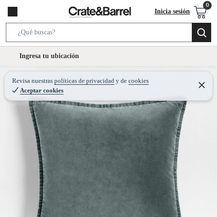
Inicia sesión
S
e
l
Ingresa tu ubicación
a
o
r
c
Revisa nuestras
políticas de privacidad
y
de
cookies
c
C
a
Aceptar cookies
e
h
r
t
r
B
a
i
r
a
o
r
n
-
i
c
o
n