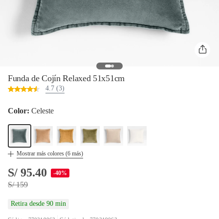
Funda de Cojín Relaxed 51x51cm
4.7 (3)
Color:
Celeste
Mostrar más colores (
6
más)
S/ 95.40
-40%
S/ 159
Retira desde 90 min