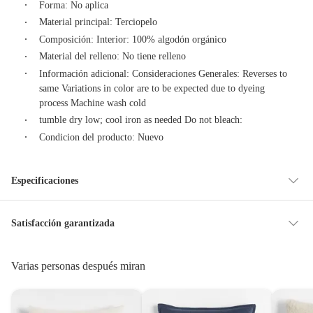
Forma: No aplica
Material principal: Terciopelo
Composición: Interior: 100% algodón orgánico
Material del relleno: No tiene relleno
Información adicional: Consideraciones Generales: Reverses to
same Variations in color are to be expected due to dyeing
process Machine wash cold
tumble dry low; cool iron as needed Do not bleach:
Condicion del producto: Nuevo
Especificaciones
Material del relleno
Sin relleno
Satisfacción garantizada
La mayoría de los productos tienen
30 días desde que los recibes para
hacer una devolución.
Varias personas después miran
Material
Algodón orgánico,Terciopelo
Sin embargo, tenemos categorías que cuentan con plazos diferentes, otras
con restricciones y algunas que no se pueden devolver ni cambiar. Conoce
Modelo
Relaxed
cuáles son: