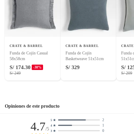
Alimentos, bebidas, fórmulas y leches para bebés.
Productos hechos a medida.
Pinturas de color a pedido.
Plantas.
Productos que hayan sido previamente instalados.
Baterías de auto.
CRATE & BARREL
CRATE & BARREL
CRATE
Motocicletas y bicicletas motorizadas.
Funda de Cojín Casual
Funda de Cojín
Funda 
58x58cm
Basketweave 51x51cm
51x51
Licores y cigarros electrónicos.
S/ 174.30
S/ 329
S/ 12
-30%
S/ 249
S/ 209
Opiniones de este producto
2
5
4.7
1
4
/5
0
3