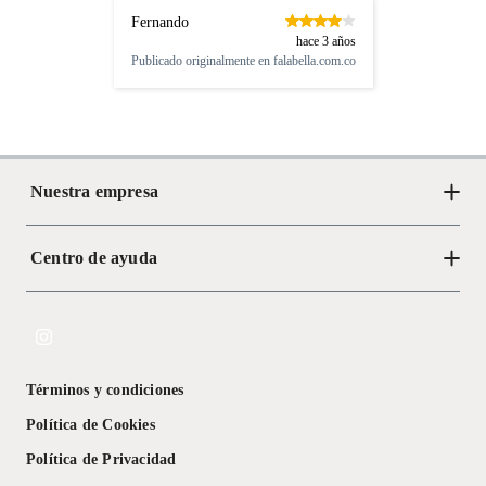
Fernando
hace 3 años
Publicado originalmente en
falabella.com.co
Nuestra empresa
Centro de ayuda
Acerca de Crate
Tiendas
Cambios y devoluciones
Libro de Reclamaciones
Términos y condiciones
Textos Legales
Política de Cookies
Política de Privacidad