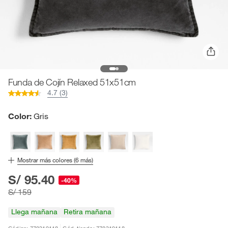
Funda de Cojín Relaxed 51x51cm
4.7 (3)
Color:
Gris
Mostrar más colores (
6
más)
S/ 95.40
-40%
S/ 159
Llega mañana
Retira mañana