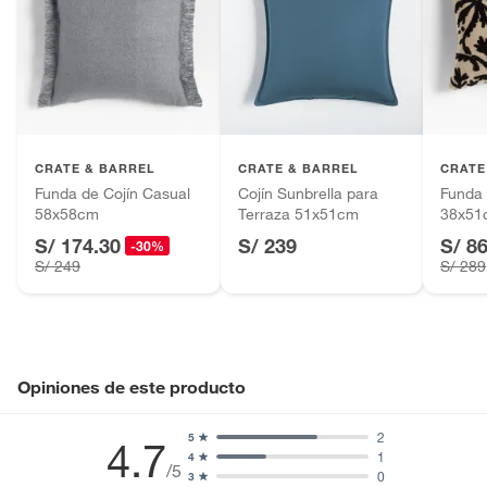
baño con señales de uso, sin empaques, etiquetas o sellos.
Alimentos, bebidas, fórmulas y leches para bebés.
Productos hechos a medida.
Pinturas de color a pedido.
Plantas.
Productos que hayan sido previamente instalados.
CRATE & BARREL
CRATE & BARREL
CRATE
Baterías de auto.
Funda de Cojín Casual
Cojín Sunbrella para
Funda 
58x58cm
Terraza 51x51cm
38x51
Motocicletas y bicicletas motorizadas.
S/ 174.30
S/ 239
S/ 8
Licores y cigarros electrónicos.
-30%
S/ 249
S/ 289
Opiniones de este producto
2
5
4.7
1
4
/5
0
3