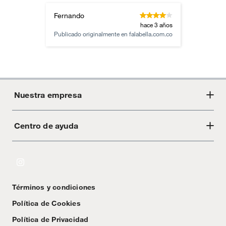
Fernando
hace 3 años
Publicado originalmente en
falabella.com.co
Nuestra empresa
Centro de ayuda
Acerca de Crate
Tiendas
Cambios y devoluciones
Libro de Reclamaciones
Términos y condiciones
Textos Legales
Política de Cookies
Política de Privacidad