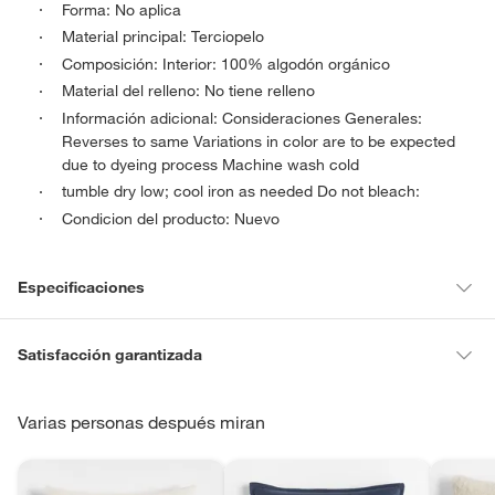
Forma: No aplica
Material principal: Terciopelo
Composición: Interior: 100% algodón orgánico
Material del relleno: No tiene relleno
Información adicional: Consideraciones Generales:
Reverses to same Variations in color are to be expected
due to dyeing process Machine wash cold
tumble dry low; cool iron as needed Do not bleach:
Condicion del producto: Nuevo
Especificaciones
Material del relleno
Sin relleno
Satisfacción garantizada
La mayoría de los productos tienen
30 días desde que los recibes
para hacer una devolución.
Varias personas después miran
Material
Algodón orgánico,Terciopelo
Sin embargo, tenemos categorías que cuentan con plazos diferentes,
otras con restricciones y algunas que no se pueden devolver ni
Modelo
Relaxed