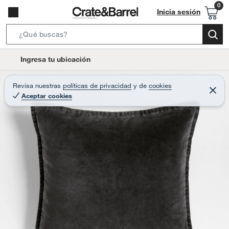
Inicia sesión
S
e
l
Ingresa tu ubicación
a
o
r
c
Revisa nuestras
políticas de privacidad
y
de
cookies
c
C
a
Aceptar cookies
e
h
r
t
r
B
a
i
r
a
o
r
n
-
i
c
o
n