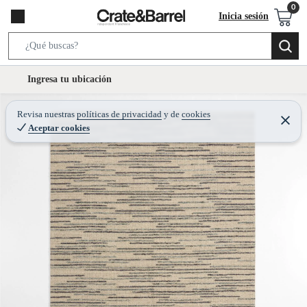
Inicia sesión
S
e
l
Ingresa tu ubicación
a
o
r
c
Revisa nuestras
políticas de privacidad
y
de
cookies
c
C
a
Aceptar cookies
e
h
r
t
r
B
a
i
r
a
o
r
n
-
i
c
o
n