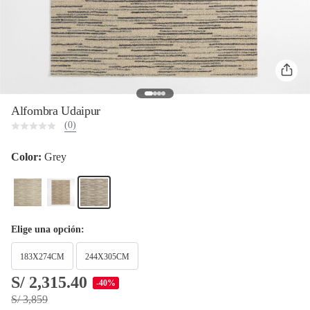
Alfombra Udaipur
(0)
Color:
Grey
Elige una opción:
183X274CM
244X305CM
S/ 2,315.40
-40%
S/ 3,859