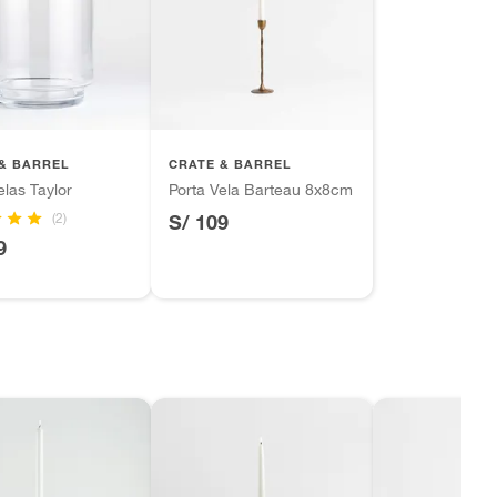
& BARREL
CRATE & BARREL
elas Taylor
Porta Vela Barteau 8x8cm
(2)
S/ 109
9