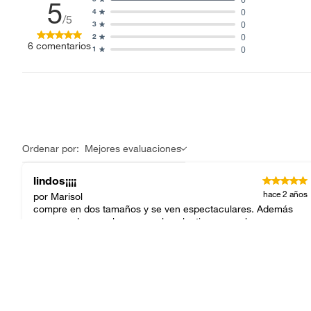
5
0
4
/5
0
3
0
2
6
comentarios
0
1
Ordenar por:
Mejores evaluaciones
lindos¡¡¡¡
hace 2 años
por Marisol
compre en dos tamaños y se ven espectaculares. Además
son pesados, por lo que con la vela, tienen mucha
estabilidad. Feliz con mi compra
Publicado originalmente en
falabella.com
Bellos .
hace 4 años
por Saru