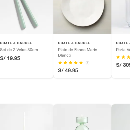
iones.
tros productos para asfalto.
10cm x10cm; 24cm x10cm x10cm; 37cm x10cm
ésticos, tecnología, línea blanca, colchones, muebles,
 10cm x10cm x24cm; 10cm x10cm x31cm; 10cm
 x37cm
inión
CRATE & BARREL
CRATE & BARREL
CRATE 
Set de 2 Velas 30cm
Plato de Fondo Marin
Porta V
Blanco
S/ 19.95
(3)
S/ 30
, suplementos alimenticios, vitaminas.
S/ 49.95
as de baño con señales de uso, sin empaques, etiquetas o
do