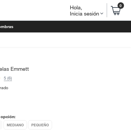
0
Hola
,
Inicia sesión
ombras
Velas Emmett
5 (6)
rado
 opción:
MEDIANO
PEQUEÑO