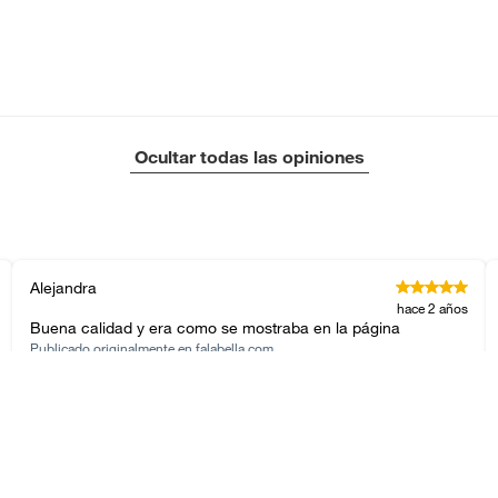
Ocultar todas las opiniones
Alejandra
hace 2 años
Buena calidad y era como se mostraba en la página
Publicado originalmente en
falabella.com
gustavo
hace 4 años
Publicado originalmente en
falabella.com