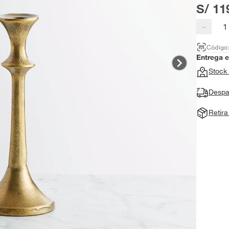
S/ 11
−
Código
Entrega 
Stock 
Despa
Retir