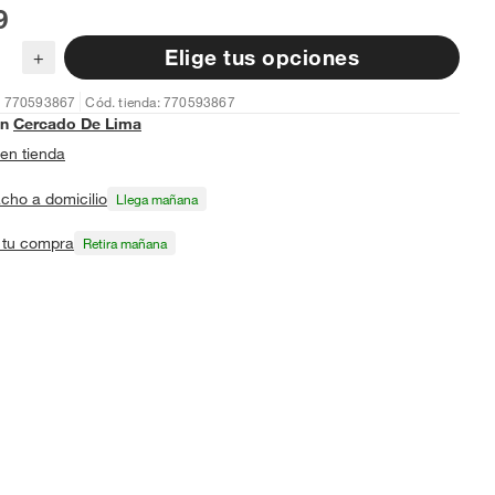
9
Elige tus opciones
+
: 770593867
Cód. tienda: 770593867
en
Cercado De Lima
en tienda
cho a domicilio
Llega mañana
a tu compra
Retira mañana