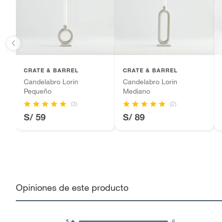
Baterías de auto.
Motocicletas y bicicletas motorizadas.
Licores y cigarros electrónicos.
CRATE & BARREL
CRATE & BARREL
Candelabro Lorin
Candelabro Lorin
Pequeño
Mediano
(3)
(2)
S/ 59
S/ 89
Opiniones de este producto
6
5