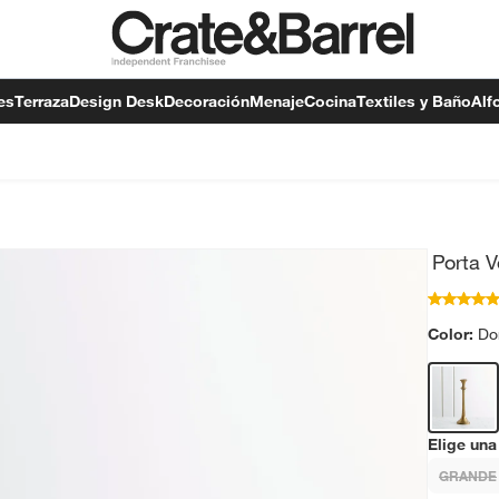
es
Terraza
Design Desk
Decoración
Menaje
Cocina
Textiles y Baño
Alf
Porta 
Color:
Do
Elige una
GRANDE