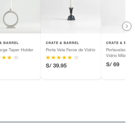
& BARREL
CRATE & BARREL
CRATE & BARR
arge Taper Holder
Porta Vela Faroe de Vidrio
Portavelas Cón
Vidrio Milano
(6)
(2)
S/ 69
S/ 39.95