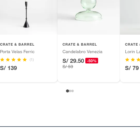
CRATE & BARREL
CRATE & BARREL
CRATE 
Porta Velas Ferric
Candelabro Venezia
Lorin L
(1)
S/ 29.50
-50%
S/ 59
S/ 139
S/ 79