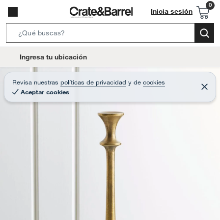
Inicia sesión
S
e
l
Ingresa tu ubicación
a
o
r
c
Revisa nuestras
políticas de privacidad
y
de
cookies
c
C
a
Aceptar cookies
e
h
r
t
r
B
a
i
r
a
o
r
n
-
i
c
o
n