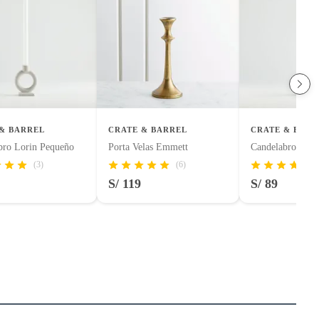
& BARREL
CRATE & BARREL
CRATE & BARR
bro Lorin Pequeño
Porta Velas Emmett
Candelabro Lori
(3)
(6)
S/ 119
S/ 89