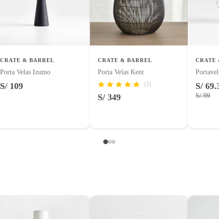
31cm x 31cm
uctos para asfalto.
logía, línea blanca, colchones, muebles, bicicletas y máquinas.
CRATE & BARREL
CRATE & BARREL
CRATE 
Porta Velas Izumo
Porta Velas Kent
Portavel
(2)
S/ 109
S/ 69.
entos alimenticios, vitaminas.
S/ 99
S/ 349
con señales de uso, sin empaques, etiquetas o sellos.