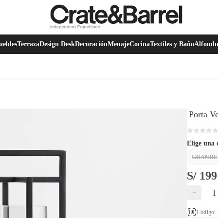
ebles
Terraza
Design Desk
Decoración
Menaje
Cocina
Textiles y Baño
Alfomb
Porta V
Elige una 
GRANDE
S/ 199
−
Código: