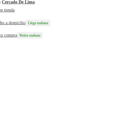
n
Cercado De Lima
en tienda
ho a domicilio
Llega mañana
 tu compra
Retira mañana