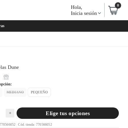
0
Hola
,
Inicia sesión
ras
elas Dune
(0)
opción:
MEDIANO
PEQUEÑO
Elige tus opciones
+
 770566052
Cód. tienda: 770566052