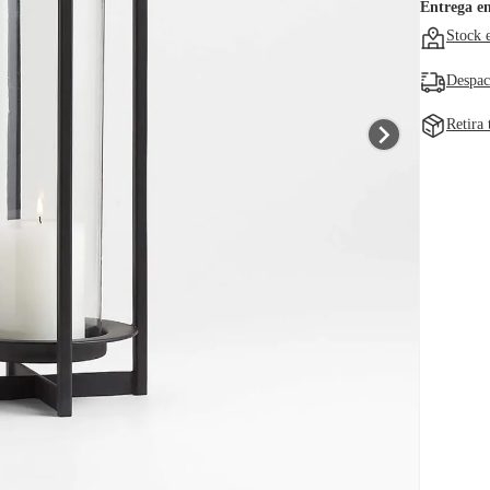
Entrega e
Stock 
Despac
Retira