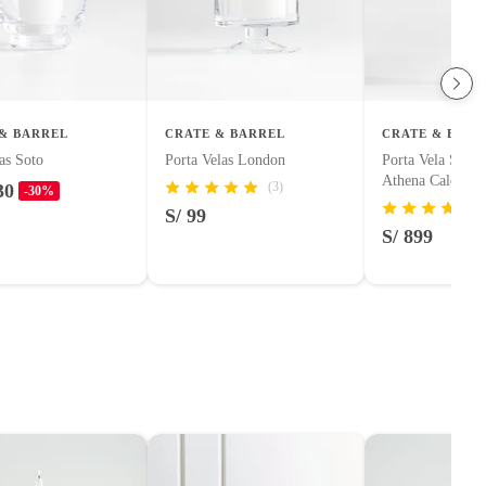
& BARREL
CRATE & BARREL
CRATE & BARR
as Soto
Porta Velas London
Porta Vela Sacré
Athena Calderon
(3)
30
-30%
S/ 99
S/ 899