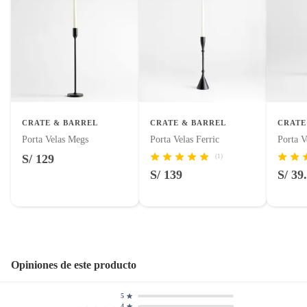
con señales de uso, sin empaques, etiquetas o sellos.
Alimentos, bebidas, fórmulas y leches para bebés.
Número de piezas
1
Productos hechos a medida.
Pinturas de color a pedido.
Plantas.
Productos que hayan sido previamente instalados.
Baterías de auto.
CRATE & BARREL
CRATE & BARREL
CRATE
Motocicletas y bicicletas motorizadas.
Porta Velas Megs
Porta Velas Ferric
Porta V
Licores y cigarros electrónicos.
S/ 129
(1)
S/ 139
S/ 39
Opiniones de este producto
5
4