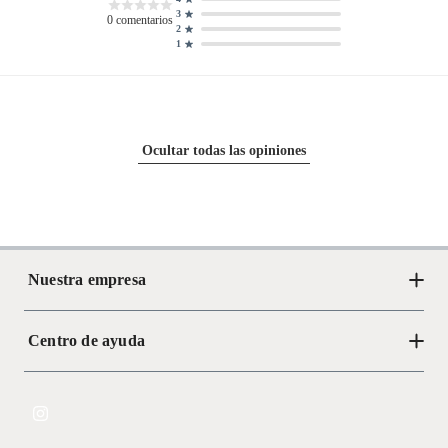
3
0
comentarios
2
1
Ocultar todas las opiniones
Nuestra empresa
Centro de ayuda
Acerca de Crate
Tiendas
Cambios y devoluciones
Libro de Reclamaciones