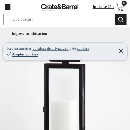
Inicia sesión
S
e
l
Ingresa tu ubicación
a
o
r
c
Revisa nuestras
políticas de privacidad
y
de
cookies
c
C
a
Aceptar cookies
e
h
r
t
r
B
a
i
r
a
o
r
n
-
i
c
o
n