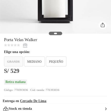
Porta Velas Walker
(0)
Elige una opción:
GRANDE
MEDIANO
PEQUEÑO
S/ 529
Retira mañana
Código: 770393036
Cód. tienda: 770393036
Entrega en
Cercado De Lima
Stock en tienda