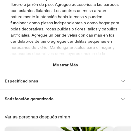
florero o jarrón de piso. Agregue accesorios a las paredes
con estantes flotantes. Los centros de mesa atraen
naturalmente la atención hacia la mesa y pueden
funcionar como piezas independientes o como hogar para
bolas decorativas, rocas pulidas o flores, tallos y capullos
artificiales. Agregue un par de velas cónicas más en los
candelabros de pie o agregue candelitas pequeñas en
huracanes de vidrio. Mantenga artículos para el hogar y
accesorios decorativos como joyeros encima de la
cómoda o tocador para un almacenamiento simple y
Mostrar Más
elegante.
Especificaciones
Tipo de macetero
Macetero de cemento
Satisfacción garantizada
La mayoría de los productos tienen
30 días desde que los recibes
para hacer una devolución.
Varias personas después miran
Material
Cemento
Sin embargo, tenemos categorías que cuentan con plazos diferentes,
otras con restricciones y algunas que no se pueden devolver ni