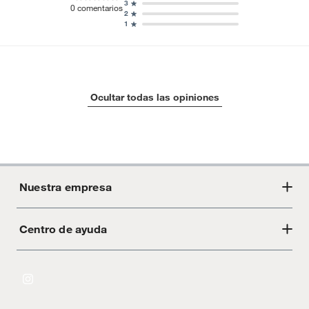
3
0
comentarios
2
1
Ocultar todas las opiniones
Nuestra empresa
Centro de ayuda
Acerca de Crate
Tiendas
Cambios y devoluciones
Libro de Reclamaciones