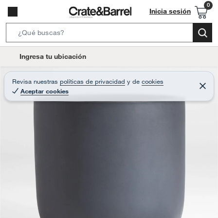
Inicia sesión
S
e
l
Ingresa tu ubicación
a
o
r
c
Revisa nuestras
políticas de privacidad
y
de
cookies
c
C
a
Aceptar cookies
e
h
r
t
r
B
a
i
r
a
o
r
n
-
i
c
o
n