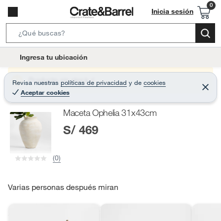
Inicia sesión
S
e
l
Ingresa tu ubicación
a
o
r
c
Producto sin stock :(
Revisa nuestras
políticas de privacidad
y
de
cookies
c
C
a
Aceptar cookies
e
h
r
t
r
B
Maceta Ophelia 31x43cm
a
i
r
a
S/ 469
o
r
n
-
(0)
i
c
o
Varias personas después miran
n