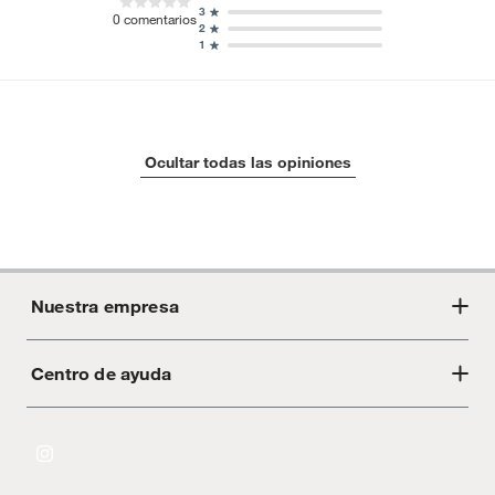
3
0
comentarios
2
1
Ocultar todas las opiniones
Nuestra empresa
Centro de ayuda
Acerca de Crate
Tiendas
Cambios y devoluciones
Libro de Reclamaciones