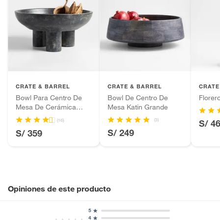
CRATE & BARREL
CRATE & BARREL
CRATE
Bowl Para Centro De
Bowl De Centro De
Flore
Mesa De Cerámica
Mesa Katin Grande
Negra De 3 Patas
(3)
(16)
S/ 4
S/ 249
S/ 359
Opiniones de este producto
5
4