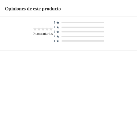
Opiniones de este producto
5
4
3
0
comentarios
2
1
Ocultar todas las opiniones
Nuestra empresa
Centro de ayuda
Acerca de Crate