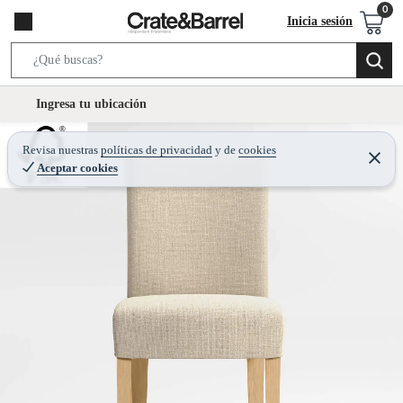
Inicia sesión
S
e
l
Ingresa tu ubicación
a
o
r
c
Revisa nuestras
políticas de privacidad
y
de
cookies
c
C
a
Aceptar cookies
e
h
r
t
r
B
a
i
r
a
o
r
n
-
i
c
o
n