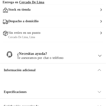
Entrega en
Cercado De Lima
Stock en tienda
Despacho a domicilio
Sin retiro en un punto
Cercado De Lima, Lima
¿Necesitas ayuda?
¿
N
Te asesoramos por chat o teléfono
e
c
e
s
i
Información adicional
t
a
s
a
y
u
d
a
?
Especificaciones
Material del tapiz
Poliéster