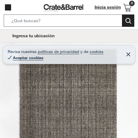
Inicia sesión
S
e
l
Ingresa tu ubicación
a
o
r
c
Revisa nuestras
políticas de privacidad
y
de
cookies
c
C
a
Aceptar cookies
e
h
r
t
r
B
a
i
r
a
o
r
n
-
i
c
o
n