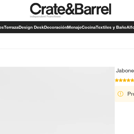
es
Terraza
Design Desk
Decoración
Menaje
Cocina
Textiles y Baño
Alf
Jabone
Pr