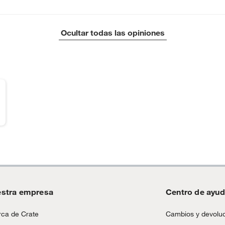
asequibles, considere los electrodomésticos Breville,
Cuisinart o Philips. Para los amantes del diseño,
considerar fabricantes modernos como SMEG, Wolf,
Ocultar todas las opiniones
Moccamaster, KitchenAid y Haden.
stra empresa
Centro de ayu
ca de Crate
Cambios y devolu