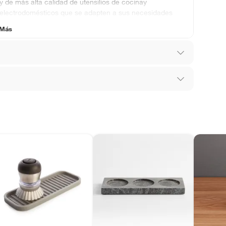
y de más alta calidad de utensilios de cocinay
electrodomésticos que se adapten a sus necesidades
culinarias y estilo de decoración.
 Más
34WT
los recibes para hacer una devolución.
 diferentes, otras con restricciones y algunas
son:
edores tienen:
ros productos para asfalto, hormigón, albañilería.
tros productos para asfalto.
ésticos, tecnología, línea blanca, colchones, muebles,