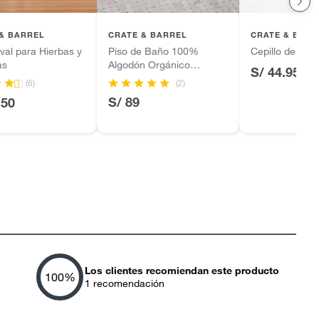
& BARREL
CRATE & BARREL
CRATE & BARR
val para Hierbas y
Piso de Baño 100%
Cepillo de Pal
as
Algodón Orgánico
S/ 44.95
51x86cm
(2)
(6)
S/ 89
.50
Los clientes recomiendan este producto
100
%
1
recomendación