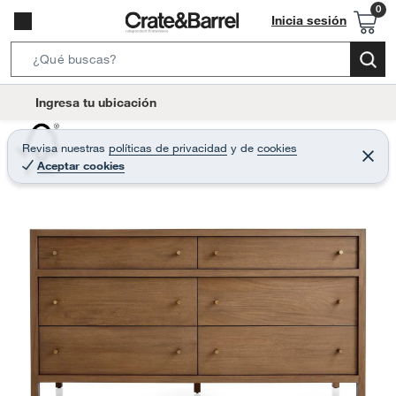
Inicia sesión
S
e
l
Ingresa tu ubicación
a
o
r
c
Revisa nuestras
políticas de privacidad
y
de
cookies
c
C
a
Aceptar cookies
e
h
r
t
r
B
a
i
r
a
o
r
n
-
i
c
o
n