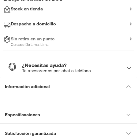
Stock en tienda
Despacho a domicilio
Sin retiro en un punto
Cercado De Lima, Lima
¿Necesitas ayuda?
¿
N
Te asesoramos por chat o teléfono
e
c
e
s
i
Información adicional
t
a
s
a
y
u
d
a
?
Especificaciones
Condicion del
Nuevo
Satisfacción garantizada