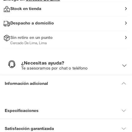
Stock en tienda
Despacho a domicilio
Sin retiro en un punto
Cercado De Lima, Lima
¿Necesitas ayuda?
¿
N
Te asesoramos por chat o teléfono
e
c
e
s
i
Información adicional
t
a
s
a
y
u
d
a
?
Especificaciones
Condicion del
Nuevo
Satisfacción garantizada