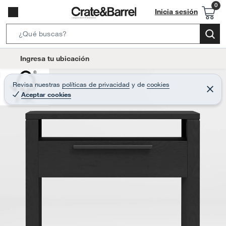
Inicia sesión
S
e
l
Ingresa tu ubicación
a
o
r
c
Revisa nuestras
políticas de privacidad
y
de
cookies
c
C
a
Aceptar cookies
e
h
r
t
r
B
a
i
r
a
o
r
n
-
i
c
o
n