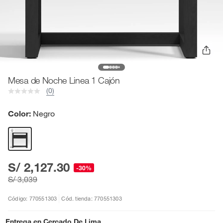
Mesa de Noche Linea 1 Cajón
(0)
Color:
Negro
S/ 2,127.30
-30%
S/ 3,039
Código: 770551303
Cód. tienda: 770551303
Entrega en
Cercado De Lima