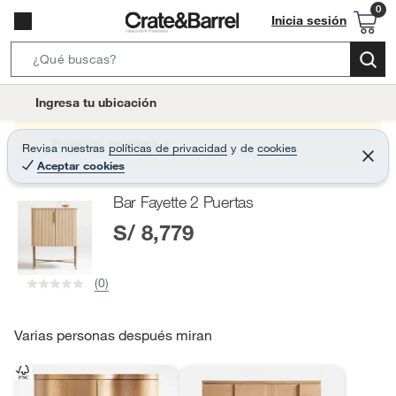
Inicia sesión
S
e
l
Ingresa tu ubicación
a
o
r
c
Producto sin stock :(
Revisa nuestras
políticas de privacidad
y
de
cookies
c
C
a
Aceptar cookies
e
h
r
t
r
B
Bar Fayette 2 Puertas
a
i
r
a
S/ 8,779
o
r
n
-
(0)
i
c
o
Varias personas después miran
n