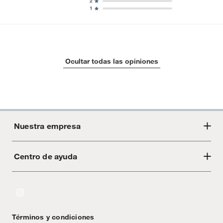
2
1
Ocultar todas las opiniones
Nuestra empresa
Centro de ayuda
Acerca de Crate
Tiendas
Cambios y devoluciones
Libro de Reclamaciones
Términos y condiciones