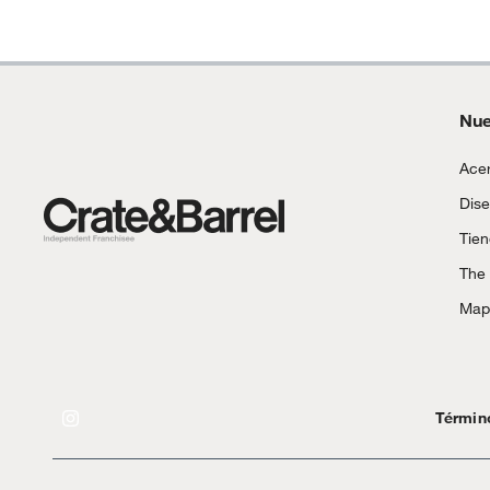
Nue
Acer
Dise
Tie
The
Mapa
Términ