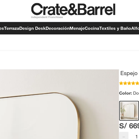
es
Terraza
Design Desk
Decoración
Menaje
Cocina
Textiles y Baño
Alf
Espejo
Color:
Do
S/ 66
−