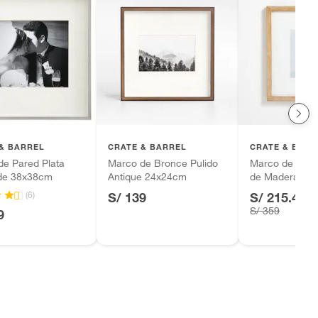
& BARREL
CRATE & BARREL
CRATE & BARR
de Pared Plata
Marco de Bronce Pulido
Marco de Foto
 de 38x38cm
Antique 24x24cm
de Madera 44
(6)
S/ 139
S/ 215.40
-
S/ 359
9