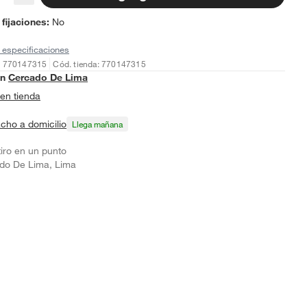
 fijaciones
:
No
 especificaciones
: 770147315
Cód. tienda: 770147315
en
Cercado De Lima
en tienda
cho a domicilio
Llega mañana
tiro en un punto
do De Lima, Lima