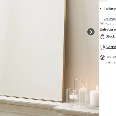
Incluye
Ver más
Código
Entrega 
Stock 
Despa
Sin re
Cerca