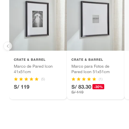
Baterías de auto.
Ancho
91.44c
Motocicletas y bicicletas motorizadas.
Licores y cigarros electrónicos.
Alto
86.36c
Incluye
No apli
CRATE & BARREL
CRATE & BARREL
Marco de Pared Icon
Marco para Fotos de
41x51cm
Pared Icon 51x51cm
(5)
(1)
S/ 119
S/ 83.30
-30%
S/ 119