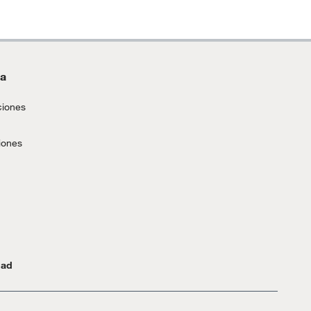
da
ciones
iones
dad