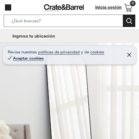
Inicia sesión
S
e
l
Ingresa tu ubicación
a
o
r
c
Revisa nuestras
políticas de privacidad
y
de
cookies
c
C
a
Aceptar cookies
e
h
r
t
r
B
a
i
r
a
o
r
n
-
i
c
o
n