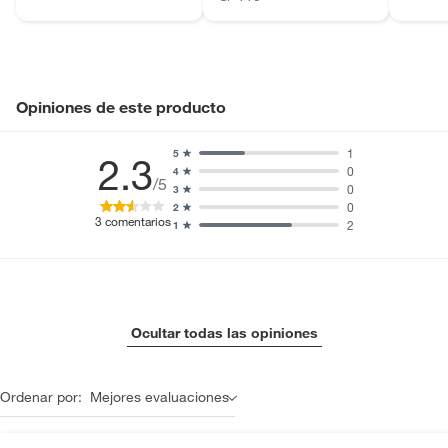
Ancho
81 cm
Opiniones de este producto
Alto
193 cm
1
5
2.3
0
4
/5
Incluye
No aplica
0
3
0
2
3
comentarios
2
1
Ocultar todas las opiniones
Ordenar por:
Mejores evaluaciones