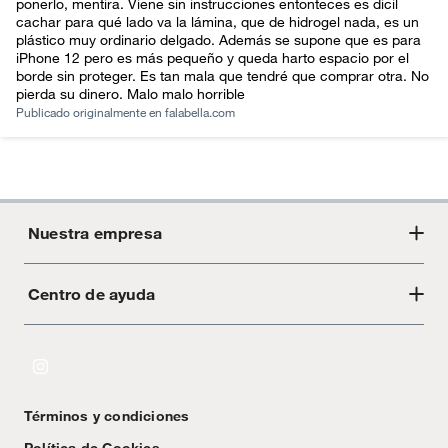
ponerlo, mentira. Viene sin instrucciones entonteces es dicil
cachar para qué lado va la lámina, que de hidrogel nada, es un
plástico muy ordinario delgado. Además se supone que es para
iPhone 12 pero es más pequeño y queda harto espacio por el
borde sin proteger. Es tan mala que tendré que comprar otra. No
pierda su dinero. Malo malo horrible
Publicado originalmente en
falabella.com
Nuestra empresa
Centro de ayuda
Acerca de Crate
Tiendas
Cambios y devoluciones
Libro de Reclamaciones
Términos y condiciones
Textos Legales