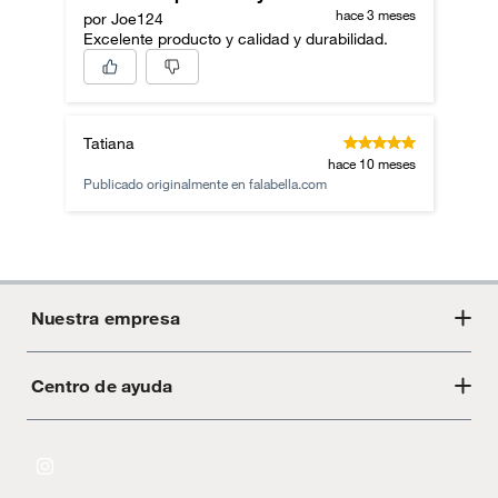
hace 3 meses
por Joe124
Excelente producto y calidad y durabilidad.
Tatiana
hace 10 meses
Publicado originalmente en
falabella.com
Nuestra empresa
Centro de ayuda
Acerca de Crate
Tiendas
Cambios y devoluciones