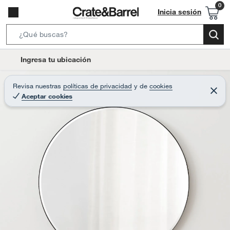
Inicia sesión
S
e
l
Ingresa tu ubicación
a
o
r
c
Revisa nuestras
políticas de privacidad
y
de
cookies
c
C
a
Aceptar cookies
e
h
r
t
r
B
a
i
r
a
o
r
n
-
i
c
o
n