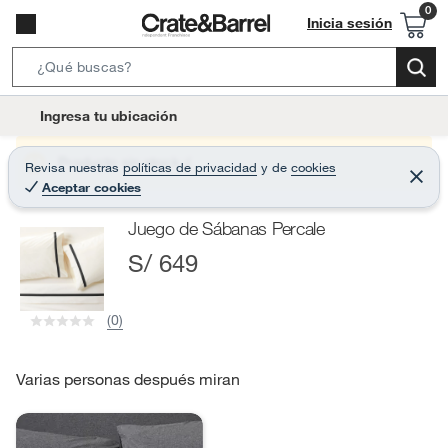
Inicia sesión
S
e
l
Ingresa tu ubicación
a
o
r
c
Producto sin stock :(
Revisa nuestras
políticas de privacidad
y
de
cookies
c
C
a
Aceptar cookies
e
h
r
t
r
B
Juego de Sábanas Percale
a
i
r
a
S/ 649
o
r
n
-
(0)
i
c
o
Varias personas después miran
n