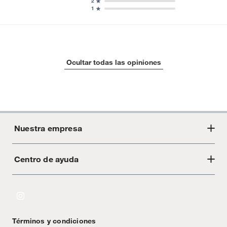
2
1
Ocultar todas las opiniones
Nuestra empresa
Centro de ayuda
Acerca de Crate
Tiendas
Cambios y devoluciones
Libro de Reclamaciones
Términos y condiciones