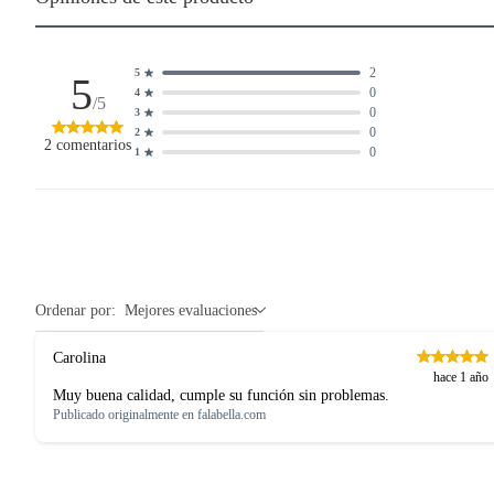
2
5
5
0
4
/5
0
3
0
2
2
comentarios
0
1
Ordenar por:
Mejores evaluaciones
Carolina
hace 1 año
Muy buena calidad, cumple su función sin problemas.
Publicado originalmente en
falabella.com