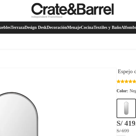
ebles
Terraza
Design Desk
Decoración
Menaje
Cocina
Textiles y Baño
Alfomb
Espejo 
Color:
Neg
S/ 419
S/ 699