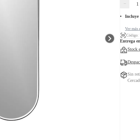
−
Incluye 
Ver más 
Código:
Entrega e
Stock 
Despac
Sin ret
Cercad