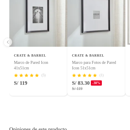
Licores y cigarros electrónicos.
Número de piezas
1
Ancho
40.64c
Alto
121.92
CRATE & BARREL
CRATE & BARREL
Marco de Pared Icon
Marco para Fotos de Pared
41x51cm
Icon 51x51cm
Uso Recomendado
Espejos 
(5)
(1)
S/ 119
S/ 83.30
-30%
S/ 119
Incluye
No aplic
Opiniones de este producto