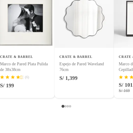
m
cm
CRATE & BARREL
CRATE & BARREL
CRATE 
Marco de Pared Plata Pulida
Espejo de Pared Waveland
Marco d
de 38x38cm
76cm
Cepilla
de sala
(6)
S/ 1,399
S/ 101
S/ 199
S/ 169
a