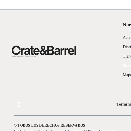
Nue
Acer
Dise
Tien
The 
Mapa
Término
© TODOS LOS DERECHOS RESERVADOS