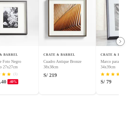
& BARREL
CRATE & BARREL
CRATE & BARR
e Foto Negro
Cuadro Antique Bronze
Marco para Foto
do 27x27cm
38x38cm
34x39cm
(1)
S/ 219
.40
S/ 79
-40%