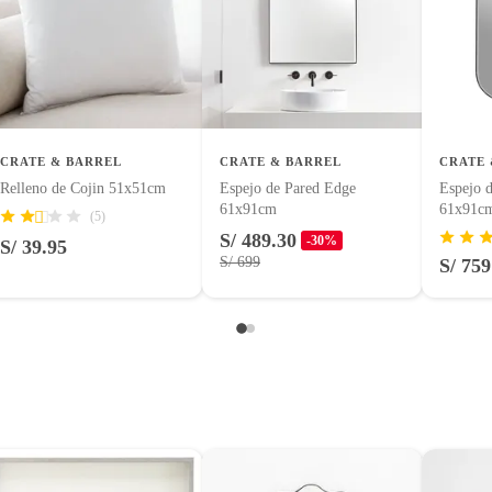
uctos para asfalto.
logía, línea blanca, colchones, muebles, bicicletas y máquinas.
tía se ajusta a nuestras políticas de cambios y devoluciones.
CRATE & BARREL
CRATE & BARREL
CRATE 
Relleno de Cojin 51x51cm
Espejo de Pared Edge
Espejo 
61x91cm
61x91c
(5)
entos alimenticios, vitaminas.
S/ 489.30
-30%
S/ 39.95
S/ 699
S/ 759
con señales de uso, sin empaques, etiquetas o sellos.
s