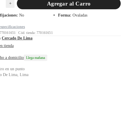
Agregar al Carro
+
fijaciones
:
No
Forma
:
Ovaladas
especificaciones
 770161651
Cód. tienda: 770161651
n
Cercado De Lima
en tienda
ho a domicilio
Llega mañana
iro en un punto
o De Lima, Lima