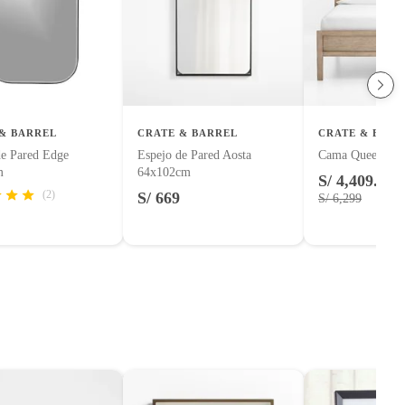
& BARREL
CRATE & BARREL
CRATE & BARR
de Pared Edge
Espejo de Pared Aosta
Cama Queen Ke
m
64x102cm
S/ 4,409.30
(2)
S/ 669
S/ 6,299