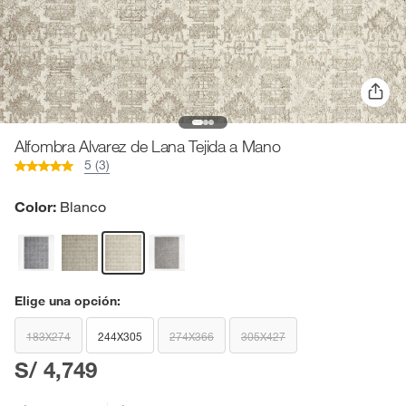
Alfombra Alvarez de Lana Tejida a Mano
5 (3)
Color:
Blanco
Elige una opción:
183X274
244X305
274X366
305X427
S/ 4,749