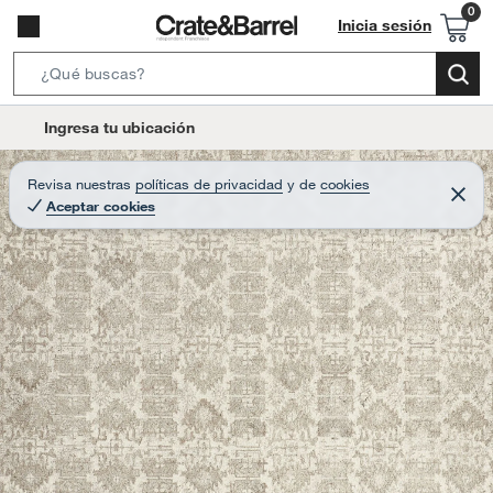
Inicia sesión
S
e
l
Ingresa tu ubicación
a
o
r
c
Revisa nuestras
políticas de privacidad
y
de
cookies
c
C
a
Aceptar cookies
e
h
r
t
r
B
a
i
r
a
o
r
n
-
i
c
o
n