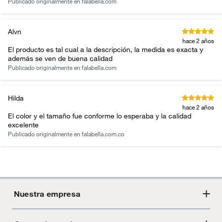
grande: 366cm ,extra extra
Publicado originalmente en
falabella.com
grande: 427cm
Alvn
hace 2 años
Tamaño
Grande (De 200x290 a más)
El producto es tal cual a la descripción, la medida es exacta y
además se ven de buena calidad
Publicado originalmente en
falabella.com
Antideslizante
No
Hilda
Incluye
Alfombra
hace 2 años
El color y el tamaño fue conforme lo esperaba y la calidad
excelente
Publicado originalmente en
falabella.com.co
Nuestra empresa