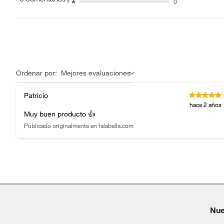
0
1
Uso de la alfombra
Sala Es
Motocicletas y bicicletas motorizadas.
Licores y cigarros electrónicos.
Estilo
Artesan
Largo
pequeñ
Ordenar por:
Mejores evaluaciones
grande:
Patricio
hace 2 años
Tamaño
Grande
Muy buen producto 👍
Publicado originalmente en
falabella.com
Antideslizante
No
Incluye
Alfomb
Nue