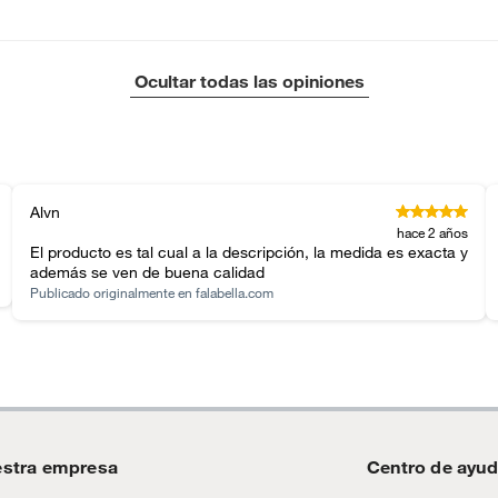
tar
Ocultar todas las opiniones
al
o: 244cm,mediano: 274cm ,grande: 305cm ,extra
 366cm ,extra extra grande: 427cm
Alvn
hace 2 años
 (De 200x290 a más)
El producto es tal cual a la descripción, la medida es exacta y
además se ven de buena calidad
Publicado originalmente en
falabella.com
ra
stra empresa
Centro de ayu