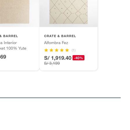
& BARREL
CRATE & BARREL
a Interior
Alfombra Fez
ket 100% Yute
(1)
469
S/ 1,919.40
-40%
S/ 3,199