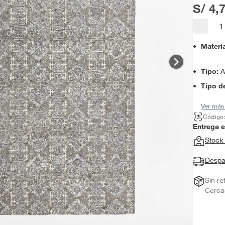
S/ 4,
−
Materi
Tipo
:
A
Tipo de
Ver más
Código
Entrega 
Stock 
Despa
Sin re
Cerca