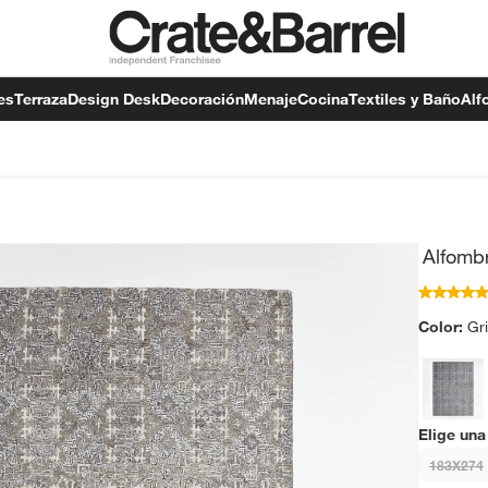
es
Terraza
Design Desk
Decoración
Menaje
Cocina
Textiles y Baño
Alf
Alfomb
Color:
Gr
Elige una
183X274