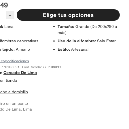
749
Elige tus opciones
+
al
:
Lana
Tamaño
:
Grande (De 200x290 a
más)
lfombras decorativas
Uso de la alfombra
:
Sala Estar
 tejido
:
A mano
Estilo
:
Artesanal
 especificaciones
: 770108091
Cód. tienda: 770108091
en
Cercado De Lima
en tienda
cho a domicilio
tiro en un punto
do De Lima, Lima