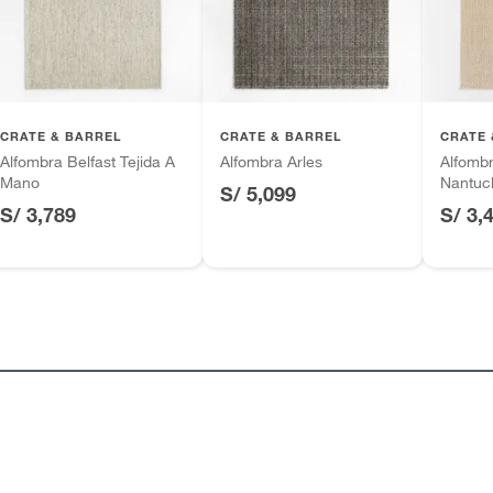
tros productos para asfalto.
ésticos, tecnología, línea blanca, colchones, muebles,
inión
o,Antideslizante
CRATE & BARREL
CRATE & BARREL
CRATE 
Alfombra Belfast Tejida A
Alfombra Arles
Alfombr
Mano
Nantuc
S/ 5,099
o
S/ 3,789
S/ 3,
, suplementos alimenticios, vitaminas.
as decorativas
as de baño con señales de uso, sin empaques, etiquetas o
ca
o: 152cm ;mediano: 183cm ;grande: 244cm ;extra
 274cm ;extra extra grande: 305cm