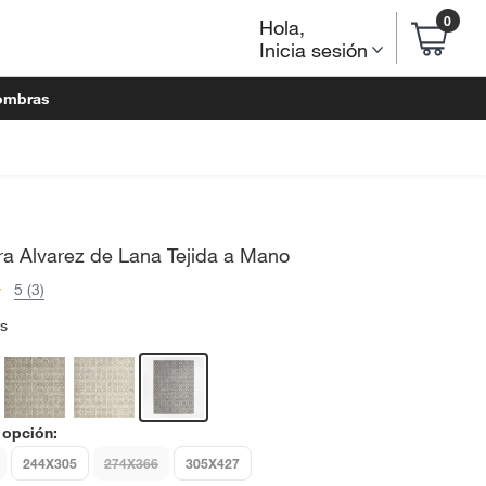
0
Hola
,
Inicia sesión
ombras
ra Alvarez de Lana Tejida a Mano
5 (3)
is
 opción:
244X305
274X366
305X427